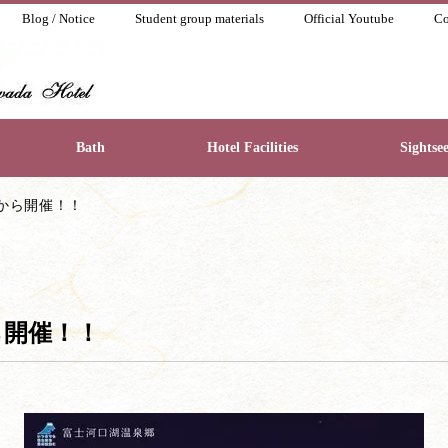
Blog / Notice
Student group materials
Official Youtube
Co
Bath
Hotel Facilities
Sightse
5日から開催！！
から開催！！