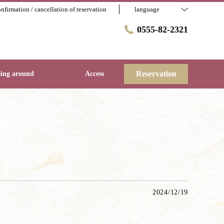
nfirmation / cancellation of reservation
language
0555-82-2321
Reservation
eing around
Access
2024/12/19