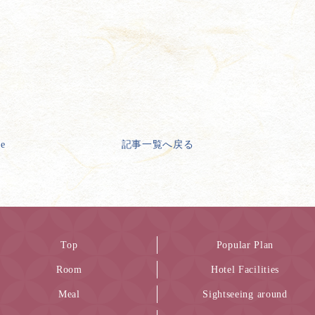
ge
記事一覧へ戻る
Top
Popular Plan
Room
Hotel Facilities
Meal
Sightseeing around