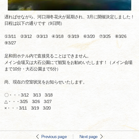
遅ればせながら、河口湖冬花火が延期され、3月に開催決定しました！
日程は以下の通りです（9日間）
①3/11 ②3/12 ③3/13 ④3/18 ⑤3/19 ⑥3/20 ⑦3/25 ⑧3/26
⑨3/27
足和田ホテル内で直接見ることはできません。
メイン会場又は大石公園にて観覧をお勧めいたします！（メイン会場
まで10分・大石公園まで5分）
尚、現在の空室状況をお知らせいたします。
〇・・・3/12 3/13 3/18
△・・・3/25 3/26 3/27
×・・・3/11 3/19 3/20
Previous page
Next page