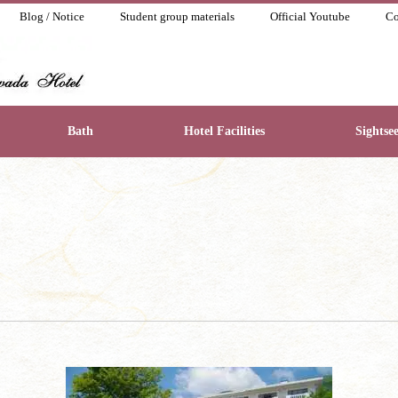
Blog / Notice
Student group materials
Official Youtube
Co
Bath
Hotel Facilities
Sightse