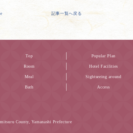
ge
記事一覧へ戻る
Top
Popular Plan
Room
Hotel Facilities
Meal
Sightseeing around
Bath
Access
itsuru County, Yamanashi Prefecture