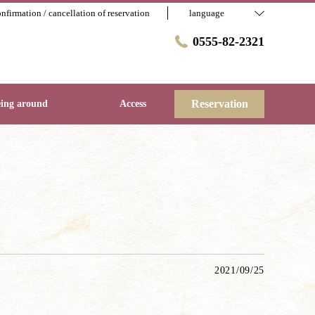
nfirmation / cancellation of reservation
language
0555-82-2321
Reservation
eing around
Access
2021/09/25