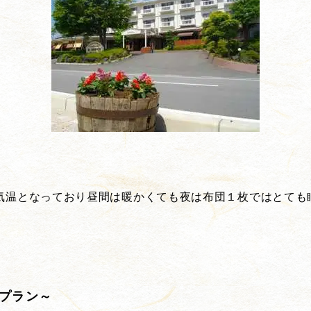
気温となっており昼間は暖かくても夜は布団１枚ではとても
！
！
ドプラン～