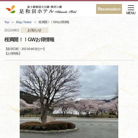
Reservation
MENU
Top
Blog / Notice
桜満開！！GWお得情報
お知らせ
2021/04/03
桜満開！！GWお得情報
【提供日程：
2021/04/03(土)
〜】
【
お得情報
】