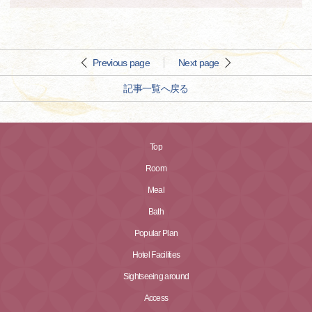
Previous page
Next page
記事一覧へ戻る
Top
Room
Meal
Bath
Popular Plan
Hotel Facilities
Sightseeing around
Access