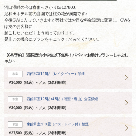
河口湖畔の今は春まっさかり&#127800;
足和田ホテル前の庭園では桜の花が満開です♪
今後GWに入っていきますが弊社ではお得な料金設定に変更し、GWを
ぽ奥のお客様に
起こしたいただくよう願っております。
是非この機会にプランをチェックしてみてください。
【GW予約】3室限定☆小学生以下無料！パパママお助けプラン～しゃぶし
ゃぶ～
西館和室12,5帖（レイクビュー）禁煙
和室
￥30,000（税込）～／人（2名利用時）
西館和室12.5帖+4.5帖（眺望：裏山）全室禁煙
和室
￥30,000（税込）～／人（2名利用時）
東館和室１０畳（バス・トイレ付）禁煙
和室
￥27,500（税込）～／人（2名利用時）