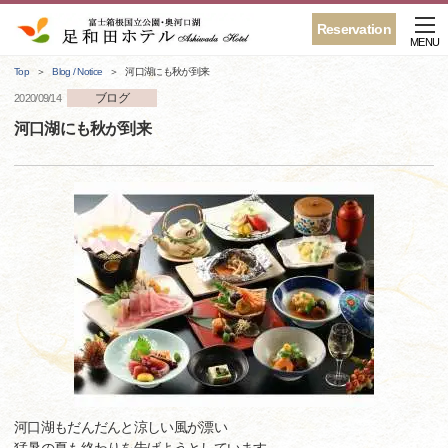
Reservation
MENU
Top
Blog / Notice
河口湖にも秋が到来
ブログ
2020/09/14
河口湖にも秋が到来
河口湖もだんだんと涼しい風が漂い