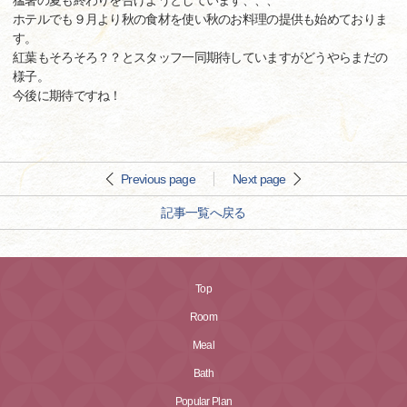
猛暑の夏も終わりを告げようとしています、、、
ホテルでも９月より秋の食材を使い秋のお料理の提供も始めておりま
す。
紅葉もそろそろ？？とスタッフ一同期待していますがどうやらまだの
様子。
今後に期待ですね！
Previous page
Next page
記事一覧へ戻る
Top
Room
Meal
Bath
Popular Plan