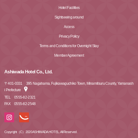
Hotel Facilities
Sightseeing around
Access
Privacy Policy
Terms and Conditions for Overnight Stay
Member Agreement
Ashiwada Hotel Co., Ltd.
〒
401-0331
395 Nagahama, Fujikawaguchiko Town, Minamitsuru County, Yamanash
i Prefecture
TEL
0555-82-2321
FAX
0555-82-2548
Copyright（C）2020 ASHIWADA HOTEL. All Reserved.