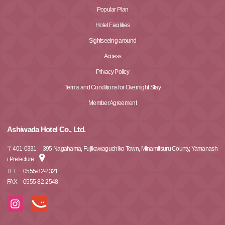
Popular Plan
Hotel Facilities
Sightseeing around
Access
Privacy Policy
Terms and Conditions for Overnight Stay
Member Agreement
Ashiwada Hotel Co., Ltd.
〒
401-0331
395 Nagahama, Fujikawaguchiko Town, Minamitsuru County, Yamanash
i Prefecture
TEL
0555-82-2321
FAX
0555-82-2548