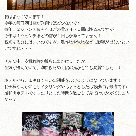
おはようございます！
今年の河口湖は雪が異例なほど少ないです！！
毎年、２０センチ積もるほどの雪が４～５回は降るんですが、
今年は１０センチほどの雪が１回しか降ってません！
観光する分にはいいのですが、農作物や果物などに影響が出ないとい
いですね・・・
そんな中、夕暮れ時の散歩に出かけましたが、
空気が澄んでいて、湖にきらめく陽の光がとても綺麗でした(^^♪
ホテルから、１キロくらいは湖畔を歩けるようになっています！
お子様なんかにもサイクリングやちょっとしたお散歩には最適です♪
足和田ホテルでゆったりとした時間を過ごしてみてはいかがでしょう
か～？