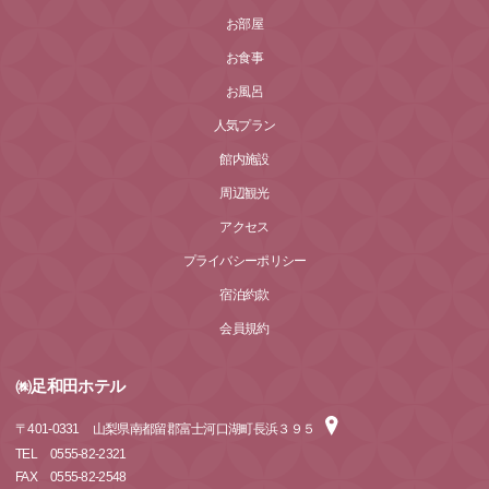
お部屋
お食事
お風呂
人気プラン
館内施設
周辺観光
アクセス
プライバシーポリシー
宿泊約款
会員規約
㈱足和田ホテル
〒
401-0331
山梨県南都留郡富士河口湖町長浜３９５
TEL
0555-82-2321
FAX
0555-82-2548