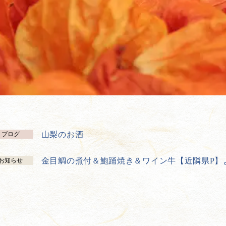
山梨のお酒
ブログ
金目鯛の煮付＆鮑踊焼き＆ワイン牛【近隣県P】
お知らせ