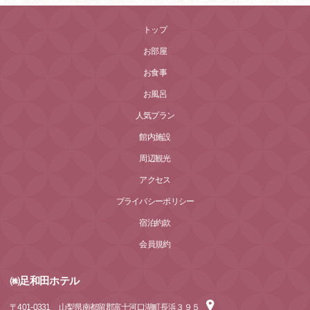
トップ
お部屋
お食事
お風呂
人気プラン
館内施設
周辺観光
アクセス
プライバシーポリシー
宿泊約款
会員規約
㈱足和田ホテル
〒
401-0331
山梨県南都留郡富士河口湖町長浜３９５