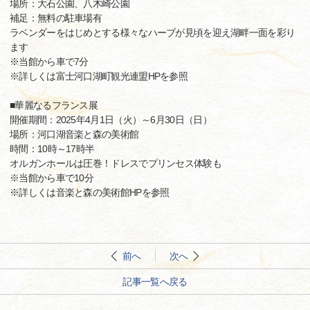
場所：大石公園、八木崎公園
補足：無料の駐車場有
ラベンダーをはじめとする様々なハーブが見頃を迎え湖畔一面を彩り
ます
※当館から車で7分
※詳しくは富士河口湖町観光連盟HPを参照
■華麗なるフランス展
開催期間：2025年4月1日（火）～6月30日（日）
場所：河口湖音楽と森の美術館
時間：10時～17時半
オルガンホールは圧巻！ドレスでプリンセス体験も
※当館から車で10分
※詳しくは音楽と森の美術館HPを参照
前へ
次へ
記事一覧へ戻る