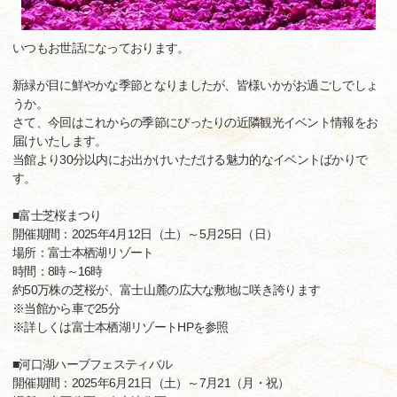
いつもお世話になっております。
新緑が目に鮮やかな季節となりましたが、皆様いかがお過ごしでしょ
うか。
さて、今回はこれからの季節にぴったりの近隣観光イベント情報をお
届けいたします。
当館より30分以内にお出かけいただける魅力的なイベントばかりで
す。
■富士芝桜まつり
開催期間：2025年4月12日（土）～5月25日（日）
場所：富士本栖湖リゾート
時間：8時～16時
約50万株の芝桜が、富士山麓の広大な敷地に咲き誇ります
※当館から車で25分
※詳しくは富士本栖湖リゾートHPを参照
■河口湖ハーブフェスティバル
開催期間：2025年6月21日（土）～7月21（月・祝）