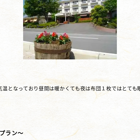
気温となっており昼間は暖かくても夜は布団１枚ではとても
！
！
ドプラン～