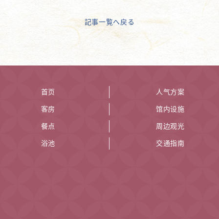
記事一覧へ戻る
首页
人气方案
客房
馆内设施
餐点
周边观光
浴池
交通指南