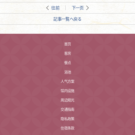
往前
下一页
記事一覧へ戻る
首页
客房
餐点
浴池
人气方案
馆内设施
周边观光
交通指南
隐私政策
住宿条款