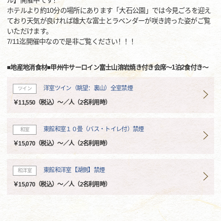
ル】開催中です！
ホテルより約10分の場所にあります「大石公園」では今見ごろを迎え
ており天気が良ければ雄大な富士とラベンダーが咲き誇った姿がご覧
いただけます。
7/11迄開催中なので是非ご覧ください！！！
■地産地消食材■甲州牛サーロイン富士山溶岩焼き付き会席～1泊2食付き～
洋室ツイン（眺望：裏山）全室禁煙
ツイン
￥11,550（税込）～／人（2名利用時）
東館和室１０畳（バス・トイレ付）禁煙
和室
￥15,070（税込）～／人（2名利用時）
東館和洋室【湖側】禁煙
和洋室
￥15,070（税込）～／人（2名利用時）