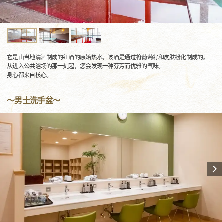
它是由当地清酒制成的红酒的原始热水，该酒是通过将葡萄籽和皮肤粉化制成的。
从进入公共浴场的那一刻起，您会发现一种芬芳而优雅的气味。
身心都来自核心。
〜男士洗手盆〜