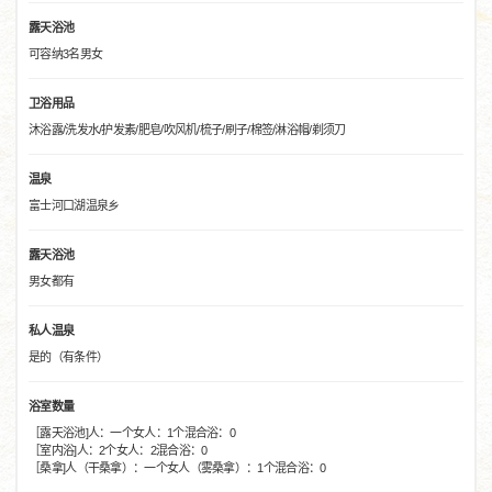
露天浴池
可容纳3名男女
卫浴用品
沐浴露/洗发水/护发素/肥皂/吹风机/梳子/刷子/棉签/淋浴帽/剃须刀
温泉
富士河口湖温泉乡
露天浴池
男女都有
私人温泉
是的（有条件）
浴室数量
［露天浴池]人：一个女人：1个混合浴：0
［室内浴]人：2个女人：2混合浴：0
［桑拿]人（干桑拿）：一个女人（雾桑拿）：1个混合浴：0