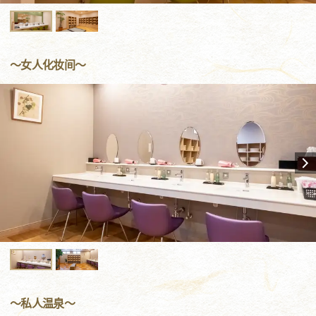
〜女人化妆间〜
〜私人温泉〜