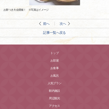
お餅つき大会開催！ ※写真はイメージ
前へ
次へ
記事一覧へ戻る
トップ
お部屋
お食事
お風呂
人気プラン
館内施設
周辺観光
アクセス