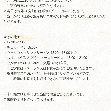
※ご予約は12/26（金）までにご連絡ください。
ご宿泊当日のご予約は有料となります。
※当日は出発の5分前には1階ロビーにご集合ください。
当日かなり道路が混みあいますのでお時間になり次第 出発させてい
ただきます。
★その他★
＜12/30～1/3＞
・チェックイン 15:00～
・ウェルカムドリンクサービス 15:00～18:00まで
・お風呂あがり ぶどうジュースサービス 15:00～ 21:00
・ご夕食 17:30～19:30のご入場（30分単位）
※ご夕食はレストラン又はお食事処にてご提供いたします。
※各時間ご予約いただける件数に限りがございますので、
ご希望のお時間をお取りできない可能性がございます。
年末年始のひと時はぜひ当館でお過ごしくださいませ。
ご来館心よりお待ちしております。