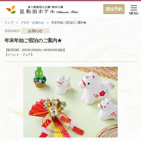
宿泊予約
MENU
トップ
ブログ・お知らせ
年末年始ご宿泊のご案内★
お知らせ
2025/10/19
年末年始ご宿泊のご案内★
【提供日程：
2025/12/30(火)
〜
2026/01/02(金)
】
【
イベント・フェア
】