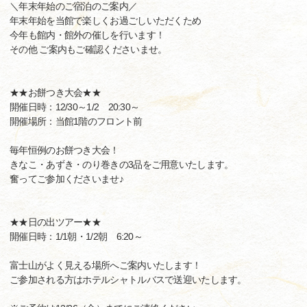
＼年末年始のご宿泊のご案内／
年末年始を当館で楽しくお過ごしいただくため
今年も館内・館外の催しを行います！
その他 ご案内もご確認くださいませ。
★★お餅つき大会★★
開催日時：12/30～1/2 20:30～
開催場所：当館1階のフロント前
毎年恒例のお餅つき大会！
きなこ・あずき・のり巻きの3品をご用意いたします。
奮ってご参加くださいませ♪
★★日の出ツアー★★
開催日時：1/1朝・1/2朝 6:20～
富士山がよく見える場所へご案内いたします！
ご参加される方はホテルシャトルバスで送迎いたします。