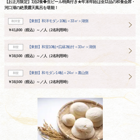
【お正月限定】1泊2食◆生ビール特典付き★年末年始は全12品の和食会席・
河口湖の絶景露天風呂を堪能！
【東館】和洋モダン10帖＜33㎡＞湖側
和洋室
￥41,800（税込）～／人（2名利用時）
【東館】和室10帖+広縁2帖付＜33㎡＞湖側
和室
￥38,500（税込）～／人（2名利用時）
【東館】和モダン14帖＜24㎡＞裏山側
和室
￥38,500（税込）～／人（2名利用時）