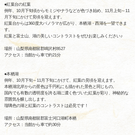
●紅葉台の紅葉
例年、10月下旬頃からモミジやナラなどが色づき始め、11月上旬～11
月下旬にかけて見頃を迎えます。
紅葉台からは360度大パノラマが広がり、本栖湖・西湖を一望できま
す。
紅葉と富士山、湖の美しいコントラストをぜひお楽しみください♪
場所：山梨県南都留郡鳴沢村8527
アクセス：当館から車で約21分
●本栖湖
例年、10月下旬～11月下旬にかけて、紅葉の見頃を迎えます。
本栖湖北岸からの景色は千円札にも描かれた景色と同じもの。
国内でも有数の透明度を誇る湖に濃く色づいた紅葉が彩り、神秘的な
雰囲気を醸し出します。
瑠璃色の湖と紅葉のコントラストは必見です！
場所：山梨県南都留郡富士河口湖町本栖
アクセス：当館から車で約30分