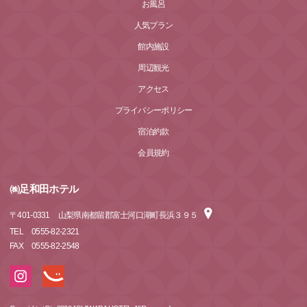
お風呂
人気プラン
館内施設
周辺観光
アクセス
プライバシーポリシー
宿泊約款
会員規約
㈱足和田ホテル
〒
401-0331
山梨県南都留郡富士河口湖町長浜３９５
TEL
0555-82-2321
FAX
0555-82-2548