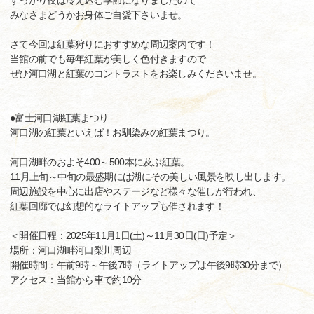
すっかり夜は冷え込む季節になりましたので
みなさまどうかお身体ご自愛下さいませ。
さて今回は紅葉狩りにおすすめな周辺案内です！
当館の前でも毎年紅葉が美しく色付きますので
ぜひ河口湖と紅葉のコントラストをお楽しみくださいませ。
●富士河口湖紅葉まつり
河口湖の紅葉といえば！お馴染みの紅葉まつり。
河口湖畔のおよそ400～500本に及ぶ紅葉。
11月上旬～中旬の最盛期には湖にその美しい風景を映し出します。
周辺施設を中心に出店やステージなど様々な催しが行われ、
紅葉回廊では幻想的なライトアップも催されます！
＜開催日程：2025年11月1日(土)～11月30日(日)予定＞
場所：河口湖畔河口梨川周辺
開催時間：午前9時～午後7時（ライトアップは午後9時30分まで）
アクセス：当館から車で約10分