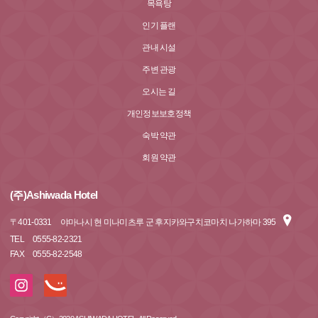
목욕탕
인기 플랜
관내 시설
주변 관광
오시는 길
개인정보보호정책
숙박 약관
회원 약관
(주)Ashiwada Hotel
〒
401-0331
야마나시 현 미나미츠루 군 후지카와구치코마치 나가하마 395
TEL
0555-82-2321
FAX
0555-82-2548