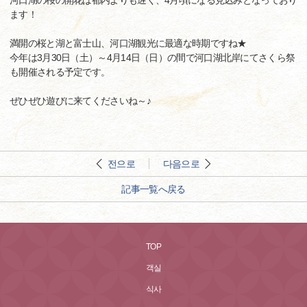
河口湖の桜の開花は都内よりも遅く、4月頃になる見込みとなっており
ます！
満開の桜と湖と富士山、河口湖観光に最適な時期ですね★
今年は3月30日（土）～4月14日（日）の間で河口湖北岸にてさくら祭
も開催される予定です。
ぜひぜひ遊びに来てくださいね～♪
전으로
다음으로
記事一覧へ戻る
TOP
객실
식사