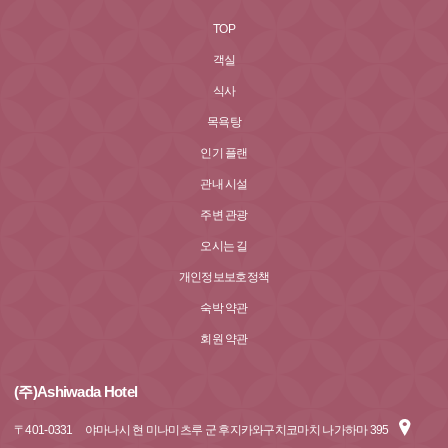
TOP
객실
식사
목욕탕
인기 플랜
관내 시설
주변 관광
오시는 길
개인정보보호정책
숙박 약관
회원 약관
(주)Ashiwada Hotel
〒
401-0331
야마나시 현 미나미츠루 군 후지카와구치코마치 나가하마 395