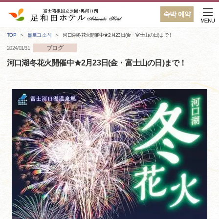
숙박 예약
MENU
TOP
블로그 소식
河口湖冬花火開催中★2月23日(金・富士山の日)まで！
ブログ
2024/01/31
河口湖冬花火開催中★2月23日(金・富士山の日)まで！