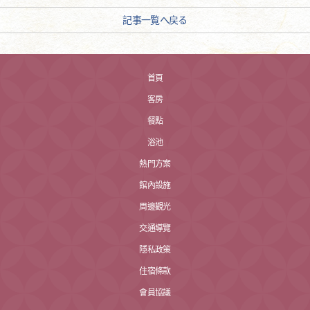
記事一覧へ戻る
首頁
客房
餐點
浴池
熱門方案
館內設施
周邊觀光
交通導覽
隱私政策
住宿條款
會員協議