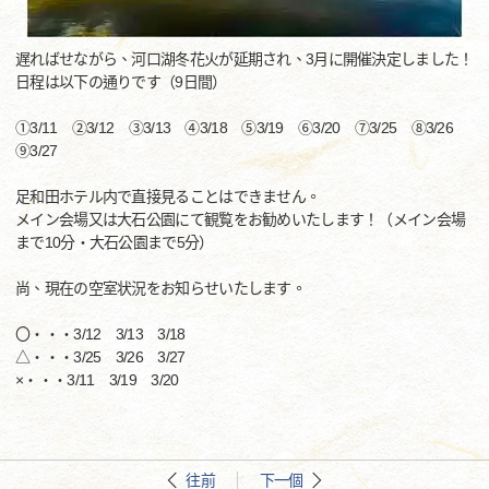
遅ればせながら、河口湖冬花火が延期され、3月に開催決定しました！
日程は以下の通りです（9日間）
①3/11 ②3/12 ③3/13 ④3/18 ⑤3/19 ⑥3/20 ⑦3/25 ⑧3/26
⑨3/27
足和田ホテル内で直接見ることはできません。
メイン会場又は大石公園にて観覧をお勧めいたします！（メイン会場
まで10分・大石公園まで5分）
尚、現在の空室状況をお知らせいたします。
〇・・・3/12 3/13 3/18
△・・・3/25 3/26 3/27
×・・・3/11 3/19 3/20
往前
下一個