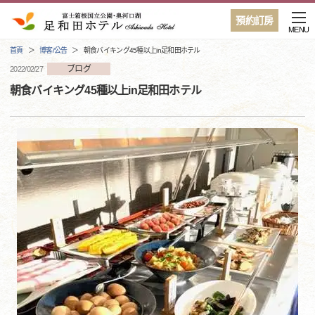
預約訂房
MENU
首頁
博客/公告
朝食バイキング45種以上in足和田ホテル
ブログ
2022/02/27
朝食バイキング45種以上in足和田ホテル