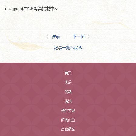
Instagramにてお写真掲載中♪♪
往前
下一個
記事一覧へ戻る
首頁
客房
餐點
浴池
熱門方案
館內設施
周邊觀光