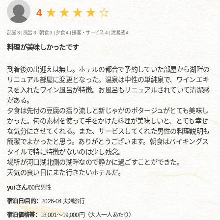
4
部屋 3 |
風呂 3 |
朝食 3 |
夕食 4 |
接客・サービス 4 |
清潔感 4
料理が美味しかったです
到着後の出迎えは無し。ホテルの都合で予約していた部屋から湖畔の
リニュアル部屋に変更となった。温泉は中性の単純泉で、ワインエキ
スを入れたワイン風呂が特徴。お風呂もリニュアルされていて清潔感
がある。
夕食は先付の豆腐の摺り流しと新じゃがのポタージュがとても美味し
かった。旬の素材を使って手をかけた料理が美味しいと、とても幸せ
な気分にさせてくれる。また、サービスしてくれた男性の料理説明も
簡潔でよかったと思う。ありがとうございます。朝食はバイキングス
タイルで特に特徴がないのは少し残念。
場所が河口湖北側の湖畔なので静かに過ごすことができた。
天気の良い日にまた行きたいホテルだ。
yuiさん
/
60代
男性
宿泊日/目的：
2026-04 夫婦旅行
宿泊価格帯：
18,001～19,000円（大人一人あたり）