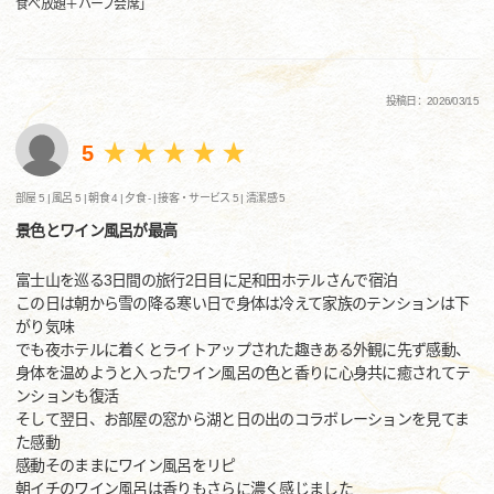
食べ放題＋ハーフ会席」
投稿日：2026/03/15
5
部屋 5 |
風呂 5 |
朝食 4 |
夕食 - |
接客・サービス 5 |
清潔感 5
景色とワイン風呂が最高
富士山を巡る3日間の旅行2日目に足和田ホテルさんで宿泊
この日は朝から雪の降る寒い日で身体は冷えて家族のテンションは下
がり気味
でも夜ホテルに着くとライトアップされた趣きある外観に先ず感動、
身体を温めようと入ったワイン風呂の色と香りに心身共に癒されてテ
ンションも復活
そして翌日、お部屋の窓から湖と日の出のコラボレーションを見てま
た感動
感動そのままにワイン風呂をリピ
朝イチのワイン風呂は香りもさらに濃く感じました