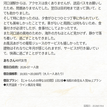
河口湖駅からは、アクセスは良くありませんが、送迎バスをお願いし
たため、問題ありませんでした。翌日は目的地まで送って頂いて、と
ても助かりました。
そして特に良かったのは、夕食がひとつひとつ丁寧に作られていて、
とても美味しかったことです。車がないと周囲には何もないため、食
事付きが必須でしたが、食事付にしてよかったです。
また河口湖の奥地のためか、海外の方もほとんど見かけず、静かで落
ち着いて、過ごすこともできました。
お風呂あがりの葡萄ジュースのサービスも嬉しかったです。
建物はそれなりに年月が感じられますが、サービスが行き届いてい
て、快適に過ごすことができました。
あちさん
/
40代
女性
宿泊日/目的：
2026-07 一人旅
宿泊価格帯：
19,001～20,000円（大人一人あたり）
宿泊プラン：
【じゃらんのお得な10日間】1泊2食◆当館の自信＆人気No,1プラン
◆天然温泉・ワイン風呂を堪能
投稿日：2026/07/04