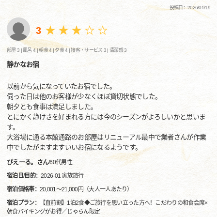
投稿日：2026/01/19
3
部屋 3 |
風呂 4 |
朝食 4 |
夕食 4 |
接客・サービス 3 |
清潔感 3
静かなお宿
以前から気になっていたお宿でした。
伺った日は他のお客様が少なくほぼ貸切状態でした。
朝夕とも食事は満足しました。
とにかく静けさを好まれる方には今のシーズンがよろしいかと思いま
す。
大浴場に通る本館通路のお部屋はリニューアル最中で業者さんが作業
中でしたがますますいいお宿になるようです。
ぴえーる。さん
/
60代
男性
宿泊日/目的：
2026-01 家族旅行
宿泊価格帯：
20,001～21,000円（大人一人あたり）
宿泊プラン：
【直前割】1泊2食◆ご旅行を思い立った方へ！こだわりの和食会席×
朝食バイキングがお得／じゃらん限定