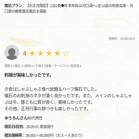
宿泊プラン：
【お正月限定】1泊2食◆年末年始は河口湖へ♪全12品の和食会席・河
口湖の絶景露天風呂を堪能
投稿日：2026/01/04
4
部屋 4 |
風呂 4 |
朝食 4 |
夕食 4 |
接客・サービス 4 |
清潔感 4
料理が美味しかったです。
夕食はしゃぶしゃぶ食べ放題＆ハーフ懐石でした。
懐石のお刺身のネタが凄く良かったです。また、メインのしゃぶしゃ
ぶは牛、豚ともに質が良く、美味しかったです。
その他、正月行事の餅つきも楽しかったです。
ゆうちんさん
/
60代
男性
宿泊日/目的：
2026-01 家族旅行
宿泊価格帯：
29,001～30,000円（大人一人あたり）