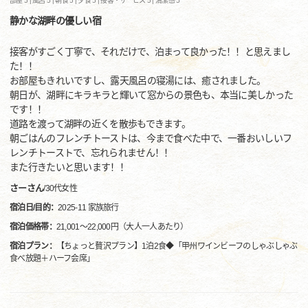
部屋 5 |
風呂 5 |
朝食 5 |
夕食 5 |
接客・サービス 5 |
清潔感 5
静かな湖畔の優しい宿
接客がすごく丁寧で、それだけで、泊まって良かった！！と思えまし
た！！
お部屋もきれいですし、露天風呂の寝湯には、癒されました。
朝日が、湖畔にキラキラと輝いて窓からの景色も、本当に美しかった
です！！
道路を渡って湖畔の近くを散歩もできます。
朝ごはんのフレンチトーストは、今まで食べた中で、一番おいしいフ
レンチトーストで、忘れられません！！
また行きたいと思います！！
さーさん
/
30代
女性
宿泊日/目的：
2025-11 家族旅行
宿泊価格帯：
21,001～22,000円（大人一人あたり）
宿泊プラン：
【ちょっと贅沢プラン】1泊2食◆「甲州ワインビーフのしゃぶしゃぶ
食べ放題＋ハーフ会席」