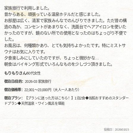
家族旅行で利用しました。
昔からある、頑張っている温泉ホテルだと感じました。
お部屋は広く、清潔で家族みんなでのんびりできました。ただ昔の構
造の為か、コンセントがあまりなく、洗面台でヘアアイロンを使いた
かったのですが、鏡のない所での使用となったのはちょっぴり不便で
した。
お風呂は、何種類かあり、とても気持ちよかったです。特にミストサ
ウナはお気に入りです。
夕食楽しみにしていたのですが、ちょっと微妙かな…
朝食はバイキング形式でいろんなものを少しづつ頂きました。
もりもりさん
/
60代
女性
宿泊日/目的：
2026-03 家族旅行
宿泊価格帯：
22,001～23,000円（大人一人あたり）
宿泊プラン：
【プランに迷った方はこちら！】1泊2食◆当館おすすめのスタンダー
ドプラン◆天然温泉・ワイン風呂を堪能
投稿日：2026/03/15