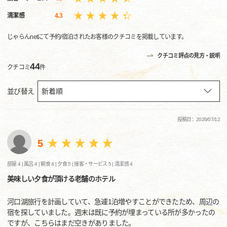
清潔感
4.3
じゃらんnetにて予約/宿泊されたお客様のクチコミを掲載しています。
クチコミ評点の見方・説明
44
クチコミ
件
並び替え
投稿日：2026/07/12
5
部屋 4 |
風呂 4 |
朝食 4 |
夕食 5 |
接客・サービス 5 |
清潔感 4
美味しい夕食が頂ける老舗のホテル
河口湖旅行を計画していて、急遽1泊増やすことができたため、周辺の
宿を探していました。週末は既に予約が埋まっている所が多かったの
ですが、こちらはまだ空きがありました。