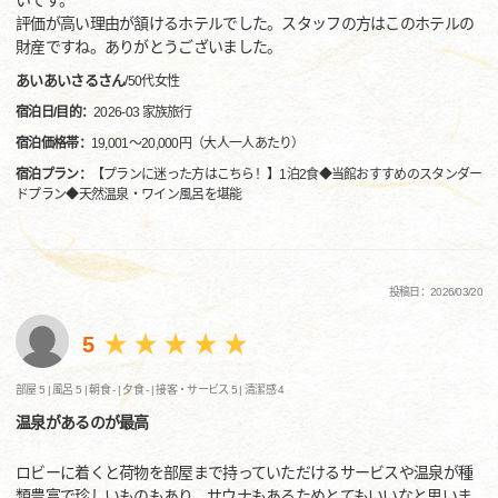
いです。
評価が高い理由が頷けるホテルでした。スタッフの方はこのホテルの
財産ですね。ありがとうございました。
あいあいさるさん
/
50代
女性
宿泊日/目的：
2026-03 家族旅行
宿泊価格帯：
19,001～20,000円（大人一人あたり）
宿泊プラン：
【プランに迷った方はこちら！】1泊2食◆当館おすすめのスタンダー
ドプラン◆天然温泉・ワイン風呂を堪能
投稿日：2026/03/20
5
部屋 5 |
風呂 5 |
朝食 - |
夕食 - |
接客・サービス 5 |
清潔感 4
温泉があるのが最高
ロビーに着くと荷物を部屋まで持っていただけるサービスや温泉が種
類豊富で珍しいものもあり、サウナもあるためとてもいいなと思いま