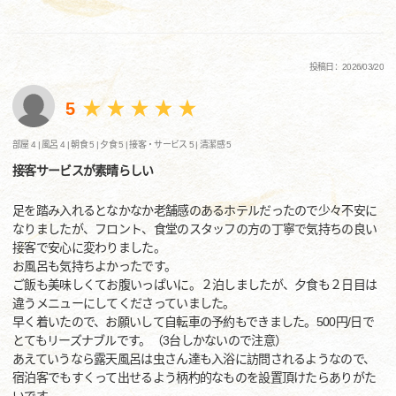
投稿日：2026/03/20
5
部屋 4 |
風呂 4 |
朝食 5 |
夕食 5 |
接客・サービス 5 |
清潔感 5
接客サービスが素晴らしい
足を踏み入れるとなかなか老舗感のあるホテルだったので少々不安に
なりましたが、フロント、食堂のスタッフの方の丁寧で気持ちの良い
接客で安心に変わりました。
お風呂も気持ちよかったです。
ご飯も美味しくてお腹いっぱいに。２泊しましたが、夕食も２日目は
違うメニューにしてくださっていました。
早く着いたので、お願いして自転車の予約もできました。500円/日で
とてもリーズナブルです。（3台しかないので注意）
あえていうなら露天風呂は虫さん達も入浴に訪問されるようなので、
宿泊客でもすくって出せるよう柄杓的なものを設置頂けたらありがた