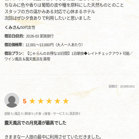
ちなみに色や香りは葡萄の皮や種を原料にした天然ものとのこと
スタッフの方の温かみある対応で心休まるホテル
次回はぜひ夕食ありで利用したいと思いました
くみさん
/
50代
女性
宿泊日/目的：
2026-03 家族旅行
宿泊価格帯：
12,001～13,000円（大人一人あたり）
宿泊プラン：
【じゃらんのお得な10日間】1泊朝食◆レイトチェックアウト可能／
ワイン風呂＆露天風呂を満喫
投稿日：2026/02/02
5
部屋 5 |
風呂 5 |
朝食 5 |
夕食 - |
接客・サービス 5 |
清潔感 5
露天風呂での月見湯が最高でした
きままな一人旅の最中に利用させていただきました。