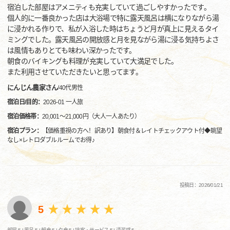
宿泊した部屋はアメニティも充実していて過ごしやすかったです。
個人的に一番良かった店は大浴場で特に露天風呂は横になりながら湯
に浸かれる作りで、私が入浴した時はちょうど月が真上に見えるタイ
ミングでした。露天風呂の開放感と月を見ながら湯に浸る気持ちよさ
は風情もありとても味わい深かったです。
朝食のバイキングも料理が充実していて大満足でした。
また利用させていただきたいと思ってます。
にんじん農家さん
/
40代
男性
宿泊日/目的：
2026-01 一人旅
宿泊価格帯：
20,001～21,000円（大人一人あたり）
宿泊プラン：
【価格重視の方へ！訳あり】朝食付＆レイトチェックアウト付◆眺望
なし×レトロダブルルームでお得♪
投稿日：2026/01/21
5