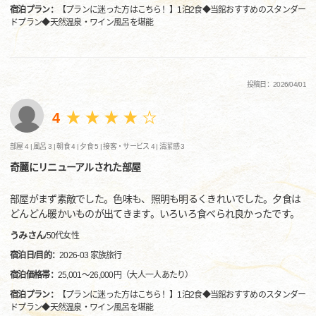
宿泊プラン：
【プランに迷った方はこちら！】1泊2食◆当館おすすめのスタンダー
ドプラン◆天然温泉・ワイン風呂を堪能
投稿日：2026/04/01
4
部屋 4 |
風呂 3 |
朝食 4 |
夕食 5 |
接客・サービス 4 |
清潔感 3
奇麗にリニューアルされた部屋
部屋がまず素敵でした。色味も、照明も明るくきれいでした。夕食は
どんどん暖かいものが出てきます。いろいろ食べられ良かったです。
うみさん
/
50代
女性
宿泊日/目的：
2026-03 家族旅行
宿泊価格帯：
25,001～26,000円（大人一人あたり）
宿泊プラン：
【プランに迷った方はこちら！】1泊2食◆当館おすすめのスタンダー
ドプラン◆天然温泉・ワイン風呂を堪能