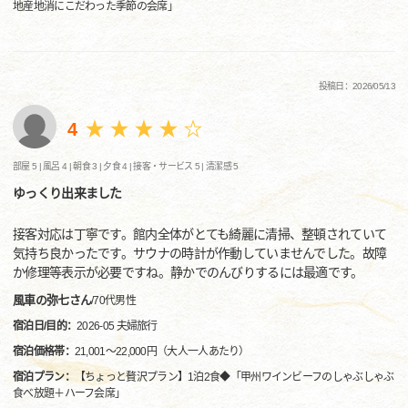
地産地消にこだわった季節の会席」
投稿日：2026/05/13
4
部屋 5 |
風呂 4 |
朝食 3 |
夕食 4 |
接客・サービス 5 |
清潔感 5
ゆっくり出来ました
接客対応は丁寧です。館内全体がとても綺麗に清掃、整頓されていて
気持ち良かったです。サウナの時計が作動していませんでした。故障
か修理等表示が必要ですね。静かでのんびりするには最適です。
風車の弥七さん
/
70代
男性
宿泊日/目的：
2026-05 夫婦旅行
宿泊価格帯：
21,001～22,000円（大人一人あたり）
宿泊プラン：
【ちょっと贅沢プラン】1泊2食◆「甲州ワインビーフのしゃぶしゃぶ
食べ放題＋ハーフ会席」