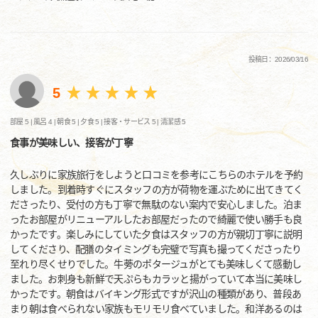
投稿日：2026/03/16
5
部屋 5 |
風呂 4 |
朝食 5 |
夕食 5 |
接客・サービス 5 |
清潔感 5
食事が美味しい、接客が丁寧
久しぶりに家族旅行をしようと口コミを参考にこちらのホテルを予約
しました。到着時すぐにスタッフの方が荷物を運ぶために出てきてく
ださったり、受付の方も丁寧で無駄のない案内で安心しました。泊ま
ったお部屋がリニューアルしたお部屋だったので綺麗で使い勝手も良
かったです。楽しみにしていた夕食はスタッフの方が親切丁寧に説明
してくださり、配膳のタイミングも完璧で写真も撮ってくださったり
至れり尽くせりでした。牛蒡のポタージュがとても美味しくて感動し
ました。お刺身も新鮮で天ぷらもカラッと揚がっていて本当に美味し
かったです。朝食はバイキング形式ですが沢山の種類があり、普段あ
まり朝は食べられない家族もモリモリ食べていました。和洋あるのは