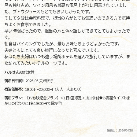
呂も独り占め、ワイン風呂も最高お風呂上がりに用意されていまし
た、ブトウジュースもとてもおいしかったです。
そして夕飯は会席料理で、担当の方がとても気遣いのできる方で気持
ちよくお食事できました。
早い時間だったので、担当の方と色々話しができてとてもよかったで
す。
朝食はバイキングでしたが、量もお味もちょうどよかったです。
夫婦ともにとても良い旅行になったと喜んでいます。
私はたち夫婦はいつも違う場所ホテルを選んで旅行していますが、ま
た訪れてみたいホテルの一つです。
ハルさん
/
60代
女性
宿泊日/目的：
2026-05 夫婦旅行
宿泊価格帯：
19,001～20,000円（大人一人あたり）
宿泊プラン：
【TV放映記念プラン】＜1日3室限定＞1泊2食付◆お部屋タイプおま
かせの代わりに1名19800円で超お得！
投稿日：2026/04/28