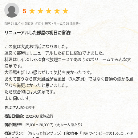
5
部屋 5 |
風呂 4 |
朝食 5 |
夕食 4 |
接客・サービス 5 |
清潔感 4
リニューアルした部屋の初日に宿泊！
この度は大変お世話になりました。
運良く部屋はリニューアルした初日に宿泊できました。
料理はしゃぶしゃぶ食べ放題コースであまりのボリュームでみんな大
満足です。
大浴場も新しい感じがして気持ち良かったです。
あえて言うなら露天風呂が寝風呂（3人定員）ではなく普通の浸かる風
呂なら尚更よかったと思いました。
ただ総合的には大満足です。
また伺います。
きよさん
/
50代
男性
宿泊日/目的：
2026-03 家族旅行
宿泊価格帯：
25,001～26,000円（大人一人あたり）
宿泊プラン：
【ちょっと贅沢プラン】1泊2食◆「甲州ワインビーフのしゃぶしゃぶ