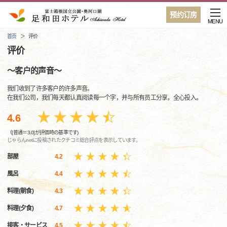
预约订房
MENU
首页
评价
评价
〜客户的声音〜
我们收到了许多客户的许多声音。
在我们公司，我们每天都认真阅读每一个字，并与所有员工分享，全心投入。
4.6
（[普通＝3.0]が評価時の基準です)
じゃらんnetに投稿されたクチコミ総合評点を表示しています。
部屋
4.2
風呂
4.4
料理(朝食)
4.3
料理(夕食)
4.7
接客・サービス
4.5