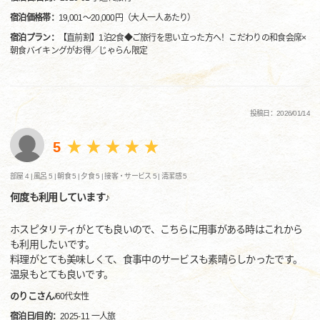
宿泊価格帯：
19,001～20,000円（大人一人あたり）
宿泊プラン：
【直前割】1泊2食◆ご旅行を思い立った方へ！こだわりの和食会席×
朝食バイキングがお得／じゃらん限定
投稿日：2026/01/14
5
部屋 4 |
風呂 5 |
朝食 5 |
夕食 5 |
接客・サービス 5 |
清潔感 5
何度も利用しています♪
ホスピタリティがとても良いので、こちらに用事がある時はこれから
も利用したいです。
料理がとても美味しくて、食事中のサービスも素晴らしかったです。
温泉もとても良いです。
のりこさん
/
60代
女性
宿泊日/目的：
2025-11 一人旅