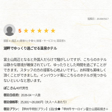
投稿日：2026/05/17
5
部屋 4 |
風呂 4 |
朝食 5 |
夕食 5 |
接客・サービス 5 |
清潔感 5
湖畔でゆっくり過ごせる温泉ホテル
富士山周辺となると外国人だらけで騒がしいですが、こちらのホテル
は静かな環境が確保されていて、ゆったりとした時間を過ごすことが
できます。スタッフの方の接客も心地よいですし、お料理も美味しく
頂くことができました。インバウンド客にこちらのホテルが見つから
ないといいなと思います。
ぽこさん
/
40代
男性
宿泊日/目的：
2026-04 一人旅
宿泊価格帯：
25,001～26,000円（大人一人あたり）
宿泊プラン：
【甲州牛特別プラン】1泊2食◆「甲州牛サーロイン富士山溶岩焼き＋