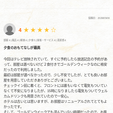
投稿日：2026/05/08
4
部屋 4 |
風呂 4 |
朝食 4 |
夕食 5 |
接客・サービス 4 |
清潔感 4
夕食のおもてなしが最高
今回はテレビ放映されていて、すぐに予約したら放送記念の予約があ
って、部屋は選べないけど２食付きでゴールデンウィークなのに格安
だったので利用しました。
最初は部屋が選べなかったので、少し不安でしたが、とても良いお部
屋を用意していただきありがとございました。
チェックイン前に着くと、フロントには誰もいなくて電気もついてい
なくて不安になりましたが、15時になりましたら電気もついてウェル
カムドリンクも用意されていたので一安心。
ホテルは古いとは思いますが、お部屋はリニューアルされてとてもよ
かったです。
そして、ゴールデンウイークでも混んでいない時期だったので、お風