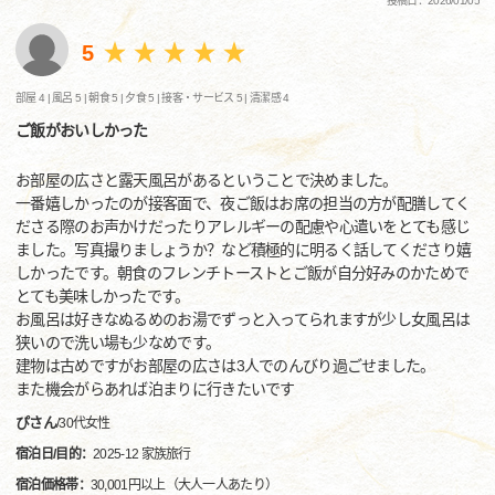
投稿日：2026/01/05
5
部屋 4 |
風呂 5 |
朝食 5 |
夕食 5 |
接客・サービス 5 |
清潔感 4
ご飯がおいしかった
お部屋の広さと露天風呂があるということで決めました。
一番嬉しかったのが接客面で、夜ご飯はお席の担当の方が配膳してく
ださる際のお声かけだったりアレルギーの配慮や心遣いをとても感じ
ました。写真撮りましょうか？など積極的に明るく話してくださり嬉
しかったです。朝食のフレンチトーストとご飯が自分好みのかためで
とても美味しかったです。
お風呂は好きなぬるめのお湯でずっと入ってられますが少し女風呂は
狭いので洗い場も少なめです。
建物は古めですがお部屋の広さは3人でのんびり過ごせました。
また機会がらあれば泊まりに行きたいです
ぴさん
/
30代
女性
宿泊日/目的：
2025-12 家族旅行
宿泊価格帯：
30,001円以上（大人一人あたり）