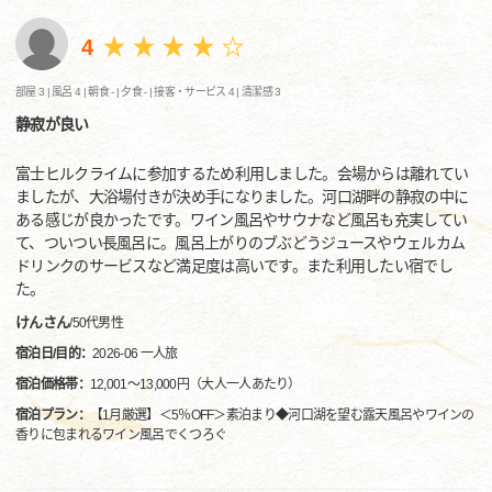
4
部屋 3 |
風呂 4 |
朝食 - |
夕食 - |
接客・サービス 4 |
清潔感 3
静寂が良い
富士ヒルクライムに参加するため利用しました。会場からは離れてい
ましたが、大浴場付きが決め手になりました。河口湖畔の静寂の中に
ある感じが良かったです。ワイン風呂やサウナなど風呂も充実してい
て、ついつい長風呂に。風呂上がりのブぶどうジュースやウェルカム
ドリンクのサービスなど満足度は高いです。また利用したい宿でし
た。
けんさん
/
50代
男性
宿泊日/目的：
2026-06 一人旅
宿泊価格帯：
12,001～13,000円（大人一人あたり）
宿泊プラン：
【1月厳選】＜5％OFF＞素泊まり◆河口湖を望む露天風呂やワインの
香りに包まれるワイン風呂でくつろぐ