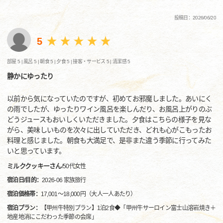
投稿日：2026/06/20
5
部屋 5 |
風呂 5 |
朝食 5 |
夕食 5 |
接客・サービス 5 |
清潔感 5
静かにゆったり
以前から気になっていたのですが、初めてお邪魔しました。あいにく
の雨でしたが、ゆったりワイン風呂を楽しんだり、お風呂上がりのぶ
どうジュースもおいしくいただきました。夕食はこちらの様子を見な
がら、美味しいものを次々に出していただき、どれも心がこもったお
料理と感じました。朝食も大満足で、是非また違う季節に行ってみた
いと思っています。
ミルククッキーさん
/
50代
女性
宿泊日/目的：
2026-06 家族旅行
宿泊価格帯：
17,001～18,000円（大人一人あたり）
宿泊プラン：
【甲州牛特別プラン】1泊2食◆「甲州牛サーロイン富士山溶岩焼き＋
地産地消にこだわった季節の会席」