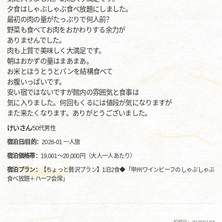
夕食はしゃぶしゃぶ食べ放題にしました。
最初の肉の量がたっぷりで何人前？
野菜も食べてお肉をおかわりする余力が
ありませんでした。
肉も上質で美味しく大満足です。
朝はおかずの量はまあまあ。
お米とほうとうとパンを結構食べて
お腹いっぱいです。
安い宿ではないですが館内の雰囲気と食事は
気に入りました。何回もくるには値段が気になりますが
また来たくなります。ありがとうございました。
けいさん
/
50代
男性
宿泊日/目的：
2026-01 一人旅
宿泊価格帯：
19,001～20,000円（大人一人あたり）
宿泊プラン：
【ちょっと贅沢プラン】1泊2食◆「甲州ワインビーフのしゃぶしゃぶ
食べ放題＋ハーフ会席」