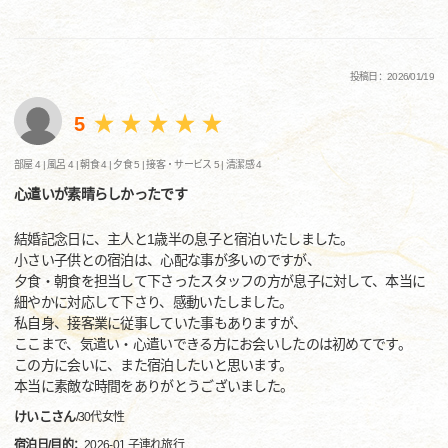
投稿日：2026/01/19
5
部屋 4 |
風呂 4 |
朝食 4 |
夕食 5 |
接客・サービス 5 |
清潔感 4
心遣いが素晴らしかったです
結婚記念日に、主人と1歳半の息子と宿泊いたしました。
小さい子供との宿泊は、心配な事が多いのですが、
夕食・朝食を担当して下さったスタッフの方が息子に対して、本当に
細やかに対応して下さり、感動いたしました。
私自身、接客業に従事していた事もありますが、
ここまで、気遣い・心遣いできる方にお会いしたのは初めてです。
この方に会いに、また宿泊したいと思います。
本当に素敵な時間をありがとうございました。
けいこさん
/
30代
女性
宿泊日/目的：
2026-01 子連れ旅行