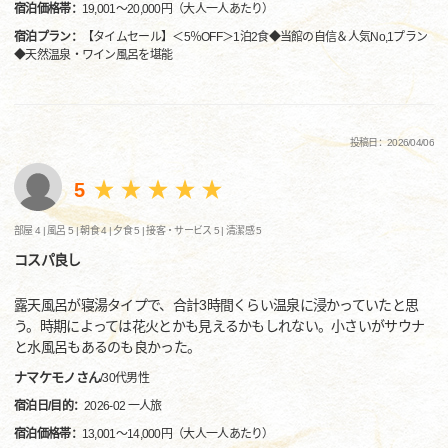
宿泊価格帯：
19,001～20,000円（大人一人あたり）
宿泊プラン：
【タイムセール】＜5％OFF＞1泊2食◆当館の自信＆人気No,1プラン
◆天然温泉・ワイン風呂を堪能
投稿日：2026/04/06
5
部屋 4 |
風呂 5 |
朝食 4 |
夕食 5 |
接客・サービス 5 |
清潔感 5
コスパ良し
露天風呂が寝湯タイプで、合計3時間くらい温泉に浸かっていたと思
う。時期によっては花火とかも見えるかもしれない。小さいがサウナ
と水風呂もあるのも良かった。
ナマケモノさん
/
30代
男性
宿泊日/目的：
2026-02 一人旅
宿泊価格帯：
13,001～14,000円（大人一人あたり）