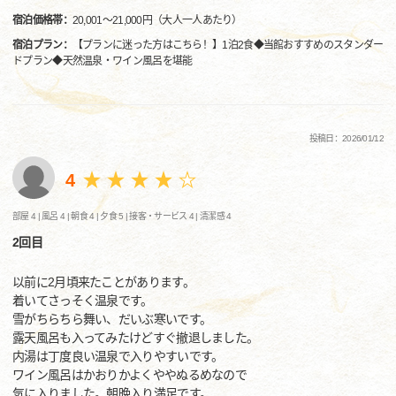
宿泊価格帯：
20,001～21,000円（大人一人あたり）
宿泊プラン：
【プランに迷った方はこちら！】1泊2食◆当館おすすめのスタンダー
ドプラン◆天然温泉・ワイン風呂を堪能
投稿日：2026/01/12
4
部屋 4 |
風呂 4 |
朝食 4 |
夕食 5 |
接客・サービス 4 |
清潔感 4
2回目
以前に2月頃来たことがあります。
着いてさっそく温泉です。
雪がちらちら舞い、だいぶ寒いです。
露天風呂も入ってみたけどすぐ撤退しました。
内湯は丁度良い温泉で入りやすいです。
ワイン風呂はかおりかよくややぬるめなので
気に入りました。朝晩入り満足です。