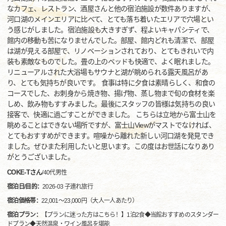
なカフェ、レストラン、酒屋さんと他の宿泊施設が数件ありますが、
河口湖のメインエリアに比べて、とても落ち着いたエリアで穴場とい
う感じがしました。宿泊施設も大きすぎず、程よいキャパシティで、
館内の移動も苦になりませんでした。部屋、館内どれも清潔で、部屋
は湖が見える部屋で、リノベーションされており、とてもきれいで内
装も素敵なものでした。畳の上のベッドも快適で、よく眠れました。
リニューアルされた大浴場もサウナと湖が眺められる露天風呂があ
り、とても気持ちが良いです。 食事は特に夕食は素晴らしく、和食の
コースでした、お刺身から焼き物、揚げ物、蒸し物まで旬の食材を楽
しめ、飲み物もすすみました。最後にスタッフの皆様は気持ちの良い
接客で、快適に過ごすことができました。 こちらは立地から富士山を
眺めることはできない場所ですが、富士山Viewがマストでなければ、
とてもおすすめができます。喧噪から離れた新しい河口湖を発見でき
ました。ぜひまた利用したいと思います。この度はお世話になりあり
がとうございました。
COKE-Tさん
/
40代
男性
宿泊日/目的：
2026-03 子連れ旅行
宿泊価格帯：
22,001～23,000円（大人一人あたり）
宿泊プラン：
【プランに迷った方はこちら！】1泊2食◆当館おすすめのスタンダー
ドプラン◆天然温泉・ワイン風呂を堪能