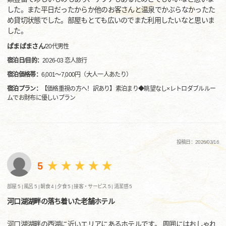
した。また平日だったからか他のお客さんと温泉でかぶらなかったた
め貸切状態でした。部屋もとても広いのでまた利用したいなと思いま
した。
ぱまぱまさん
/
20代
男性
宿泊日/目的：
2026-03 恋人旅行
宿泊価格帯：
6,001～7,000円（大人一人あたり）
宿泊プラン：
【価格重視の方へ！訳あり】素泊まり◆眺望なし×レトロダブルルー
ムでお財布に優しいプラン
投稿日：2026/03/16
5
部屋 5 |
風呂 5 |
朝食 4 |
夕食 5 |
接客・サービス 5 |
清潔感 5
河口湖湖畔の落ち着いた老舗ホテル
河口湖湖畔の西湖に近いエリアにあるホテルです。 周囲にはおしゃれ