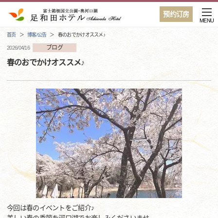
预约订房
MENU
首页
博客/公告
春のおでかけオススメ♪
ブログ
2026/04/16
春のおでかけオススメ♪
今回は春のイベントをご紹介♪