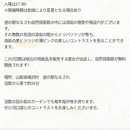
入場は17:30）
※開催時期は気候により変更となる場合あり
道の駅なるさわ自然探索路の中には溶岩の樹型や陥没穴がございま
す。
その無数の気泡の溶岩の間からミツバツツジが育ち、
溶岩の黒とツツジの薄ピンクの美しいコントラストを見ることができ
ます。
この2日間は地元の特産品を販売する屋台が出店し、自然探索路が無料
開放されます！
場所：山梨県鳴沢村 道の駅なるさわ
当館から車で約15分
当館の目の前のガーデンでも毎年桜が咲き誇ります。
ぜひ河口湖とのコントラストをお楽しみくださいませ。