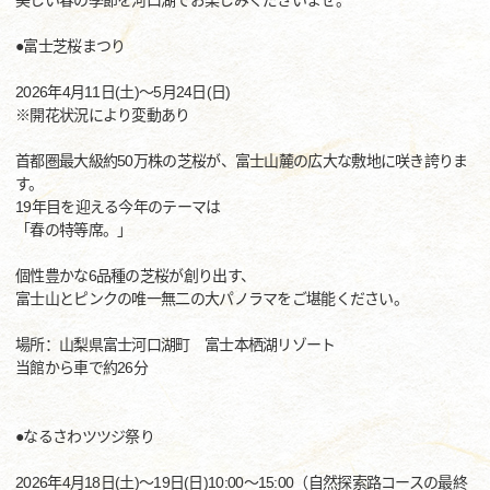
美しい春の季節を河口湖でお楽しみくださいませ。
●富士芝桜まつり
2026年4月11日(土)～5月24日(日)
※開花状況により変動あり
首都圏最大級約50万株の芝桜が、富士山麓の広大な敷地に咲き誇りま
す。
19年目を迎える今年のテーマは
「春の特等席。」
個性豊かな6品種の芝桜が創り出す、
富士山とピンクの唯一無二の大パノラマをご堪能ください。
場所：山梨県富士河口湖町 富士本栖湖リゾート
当館から車で約26分
●なるさわツツジ祭り
2026年4月18日(土)～19日(日)10:00～15:00（自然探索路コースの最終