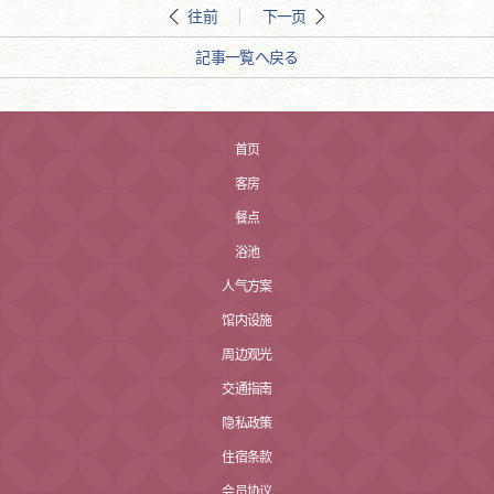
往前
下一页
記事一覧へ戻る
首页
客房
餐点
浴池
人气方案
馆内设施
周边观光
交通指南
隐私政策
住宿条款
会员协议