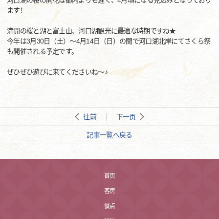
河口湖の桜の開花は都内よりも遅く、4月頃になる見込みとなっており
ます！
満開の桜と湖と富士山、河口湖観光に最適な時期ですね★
今年は3月30日（土）～4月14日（日）の間で河口湖北岸にてさくら祭
も開催される予定です。
ぜひぜひ遊びに来てくださいね～♪
往前
下一页
記事一覧へ戻る
首页
客房
餐点