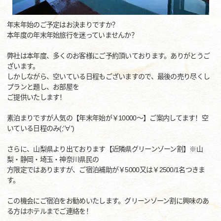
年末年始のご予定はお決まりですか？
本年度の年末年始旅行を迷っていませんか？
弊社は本年度、多くのお客様にご予約頂いております。ありがとうご
ざいます。
しかしながら、空いている日程もございますので、最後の売り尽くし
プランと題し、お部屋を
ご提供いたします！
素泊まりですが人気の【年末年始が￥10000～】ご案内してます！空
いている日程のみ(;'∀')
さらに、山梨県より出ております【近隣県グリーンゾーン割】※山
梨・静岡・埼玉・神奈川県民の
方限定ではありますが、ご宿泊補助が￥5000又は￥2500/1名つきま
す。
この機会にご宿泊をお勧めいたします。グリーンゾーン割に興味のあ
る方はホテルまでご連絡を！