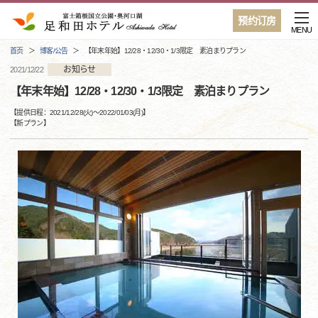
预约订房
MENU
首页
博客/公告
【年末年始】12/28・12/30・1/3限定 素泊まりプラン
お知らせ
2021/12/22
【年末年始】12/28・12/30・1/3限定 素泊まりプラン
【提供日程：
2021/12/28(火)
〜
2022/01/03(月)
】
【
新プラン
】