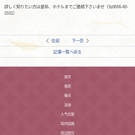
詳しく知りたい方は是非、ホテルまでご連絡下さいませ（℡0555-82-
2321）
往前
下一页
記事一覧へ戻る
首页
客房
餐点
浴池
人气方案
馆内设施
周边观光