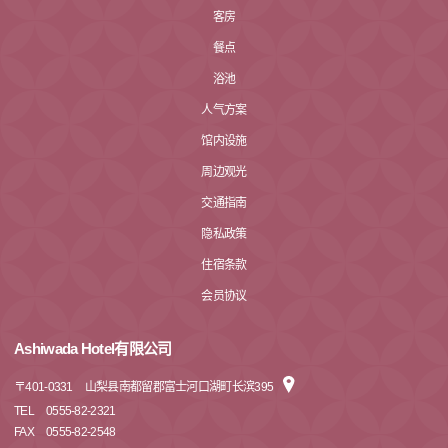
客房
餐点
浴池
人气方案
馆内设施
周边观光
交通指南
隐私政策
住宿条款
会员协议
Ashiwada Hotel有限公司
〒
401-0331
山梨县南都留郡富士河口湖町长滨395
TEL
0555-82-2321
FAX
0555-82-2548