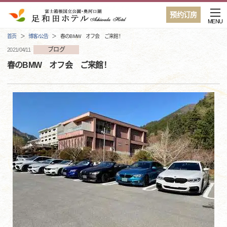
预约订房
MENU
首页
博客/公告
春のBMW オフ会 ご来館！
ブログ
2021/04/11
春のBMW オフ会 ご来館！