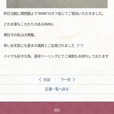
昨日当館に関西圏より“BMW”のオフ会にてご宿泊いただきました。
どのお車もこだわりのあるBMW。
車好きの私は大興奮。
幸いお天気にも恵まれ颯爽とご出発されました（^.^）
バイクも好きな為、是非ツーリングにてご来館もお待ちしております
往前
下一页
記事一覧へ戻る
首页