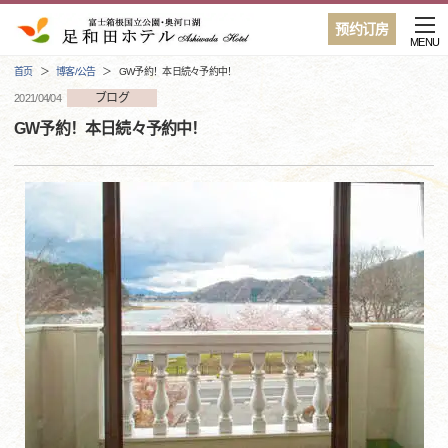
预约订房
MENU
首页
博客/公告
GW予約！本日続々予約中！
ブログ
2021/04/04
GW予約！本日続々予約中！