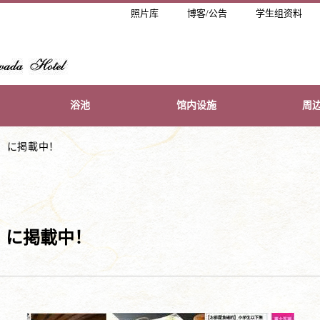
照片库
博客/公告
学生组资料
浴池
馆内设施
周
」に掲載中！
」に掲載中！