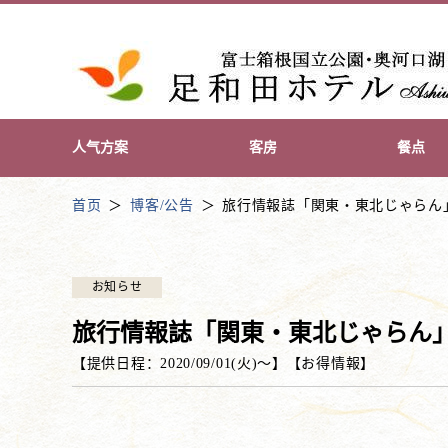
人气方案
客房
餐点
首页
博客/公告
旅行情報誌「関東・東北じゃらん
お知らせ
旅行情報誌「関東・東北じゃらん
【提供日程：
2020/09/01(火)
〜】
【
お得情報
】