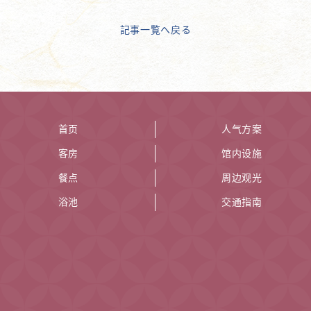
記事一覧へ戻る
首页
人气方案
客房
馆内设施
餐点
周边观光
浴池
交通指南