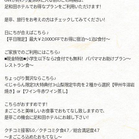
GWが終わり夏休みに入る前のこの時期は、
足和田ホテルでお得なプランをご利用いただけます！
是非、旅行をお考えの方はチェックしてみてください！
日にちが合えばこちら ♪
【平日限定】最大￥2,000OFFでお得に宿泊～1泊2食付～
ご家族でのご利用にはこちら♪
■現金特価■小学生以下なら2食付でも無料！パパママお助けプラン～
レストラン食～
ちょっぴり贅沢ならこちら♪
≪じゃらん限定3大特典付≫山梨限定牛肉を２種から選択【甲州牛溶岩
焼き】or【ワイン牛赤ワイン蒸し】
こちらがおすすめです！
まごころと美味しいお食事でおもてなし致しますので、
是非この機会に足和田ホテルにお越し下さい！
クチコミ接客5.0／クチコミ夕食4.7／総合満足度4.7
～まごころ込めたおもてなし～