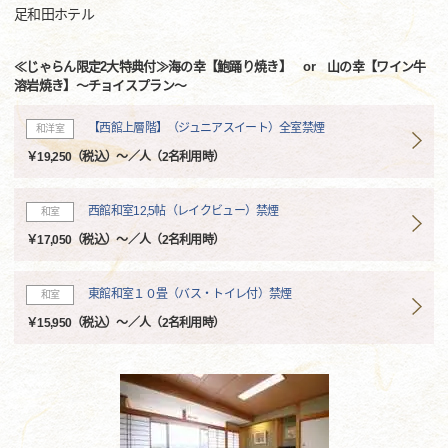
足和田ホテル
≪じゃらん限定2大特典付≫海の幸【鮑踊り焼き】 or 山の幸【ワイン牛
溶岩焼き】～チョイスプラン～
【西館上層階】（ジュニアスイート）全室禁煙
和洋室
￥19,250（税込）～／人（2名利用時）
西館和室12,5帖（レイクビュー）禁煙
和室
￥17,050（税込）～／人（2名利用時）
東館和室１０畳（バス・トイレ付）禁煙
和室
￥15,950（税込）～／人（2名利用時）