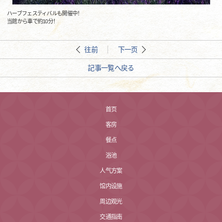
ハーブフェスティバルも開催中！
当館から車で約10分！
往前
下一页
記事一覧へ戻る
首页
客房
餐点
浴池
人气方案
馆内设施
周边观光
交通指南