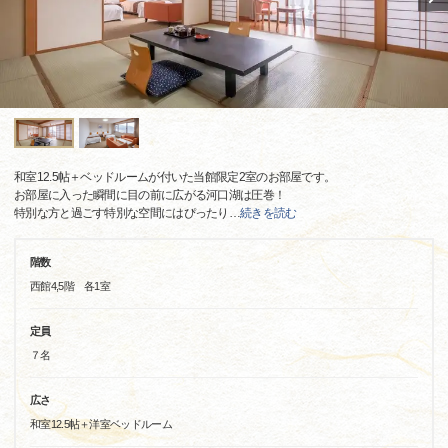
和室12.5帖＋ベッドルームが付いた当館限定2室のお部屋です。
お部屋に入った瞬間に目の前に広がる河口湖は圧巻！
特別な方と過ごす特別な空間にはぴったり
…
続きを読む
階数
西館4,5階 各1室
定員
７名
広さ
和室12.5帖＋洋室ベッドルーム