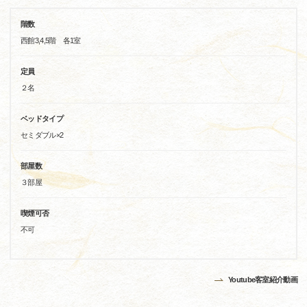
階数
西館3,4,5階 各1室
定員
２名
ベッドタイプ
セミダブル×2
部屋数
３部屋
喫煙可否
不可
Youtube客室紹介動画