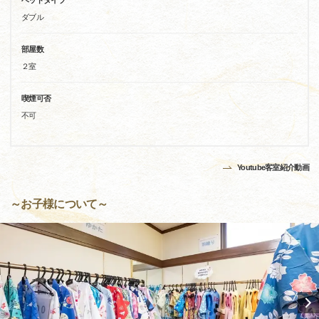
ベッドタイプ
ダブル
部屋数
２室
喫煙可否
不可
Youtube客室紹介動画
～お子様について～