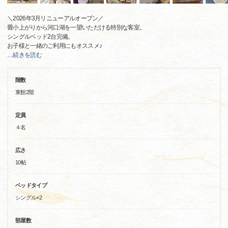
＼2026年3月リニューアルオープン／
畳小上がりから河口湖を一望いただける特別な客室。
シングルベッド2台完備。
お子様と一緒のご利用にもオススメ♪
…
続きを読む
階数
東館2階
定員
４名
広さ
10帖
ベッドタイプ
シングル×2
部屋数