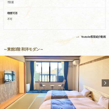
7部屋
喫煙可否
不可
Youtube客室紹介動画
～東館3階 和洋モダン～