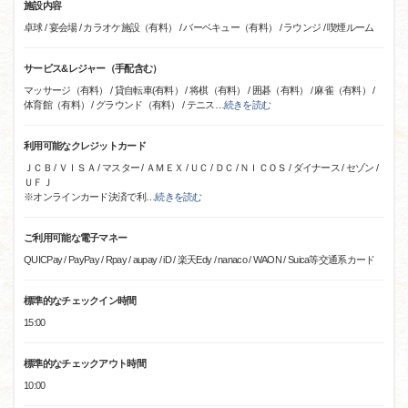
施設内容
卓球 / 宴会場 / カラオケ施設（有料） / バーベキュー（有料） / ラウンジ / 喫煙ルーム
サービス&レジャー（手配含む）
マッサージ（有料） / 貸自転車(有料） / 将棋（有料） / 囲碁（有料） / 麻雀（有料） /
体育館（有料） / グラウンド（有料） / テニス
…
続きを読む
利用可能なクレジットカード
ＪＣＢ / ＶＩＳＡ / マスター / ＡＭＥＸ / ＵＣ / ＤＣ / ＮＩＣＯＳ / ダイナース / セゾン /
ＵＦＪ
※オンラインカード決済で利
…
続きを読む
ご利用可能な電子マネー
QUICPay / PayPay / Rpay / aupay / iD / 楽天Edy / nanaco / WAON / Suica等交通系カード
標準的なチェックイン時間
15:00
標準的なチェックアウト時間
10:00