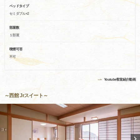
ベッドタイプ
セミダブル×2
部屋数
１部屋
喫煙可否
不可
Youtube客室紹介動画
～西館 Jrスイート～