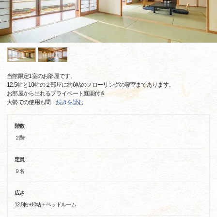
当館限定1室のお部屋です。
12.5帖と10帖の２部屋に約6帖のフローリングの寝室まであります。
お部屋から出れるプライベート庭園付き
大勢での使用も問
…
続きを読む
階数
２階
定員
９名
広さ
12.5帖+10帖＋ベッドルーム