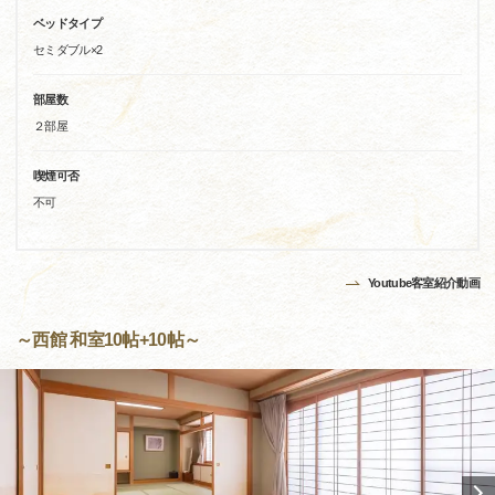
ベッドタイプ
セミダブル×2
部屋数
２部屋
喫煙可否
不可
Youtube客室紹介動画
～西館 和室10帖+10帖～