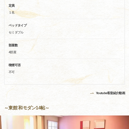
定員
１名
ベッドタイプ
セミダブル
部屋数
4部屋
喫煙可否
不可
Youtube客室紹介動画
～東館 和モダン14帖～