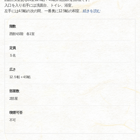
入口を入り右手には洗面台、トイレ、浴室、
左手には4.5帖の次の間、一番奥に12.5帖の和室
…
続きを読む
階数
西館4,5階 各1室
定員
５名
広さ
12.５帖＋4.5帖
部屋数
2部屋
喫煙可否
不可