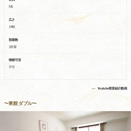
5名
広さ
14帖
部屋数
1部屋
喫煙可否
不可
Youtube客室紹介動画
〜東館 ダブル〜