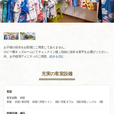
お子様の浴衣をお部屋にご用意してありません。
ロビー横キッズルームにてチェックイン後ご自由に浴衣＆甚平をお選びください。
尚、お子様用アメニティのご用意
…
続きを読む
充実の客室設備
客室
客室総数 40室
和室 13室 / 和洋室 18室 / 洋室ツイン 3室 / 洋室ダブル 2室/洋室シングル 4室
部屋設備・備品