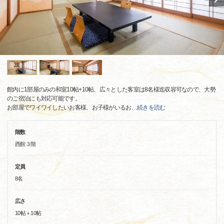
館内に1部屋のみの和室10帖+10帖、広々とした客室は8名様迄収容可なので、大勢
のご宿泊にも対応可能です。
お部屋でワイワイしたいお客様、お子様がいるお
…
続きを読む
階数
西館３階
定員
8名
広さ
10帖＋10帖