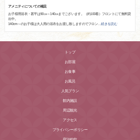
アメニティについての補足
お子様用浴衣・甚平は90㎝～140㎝までございます。（約100着）フロントにて無料貸
出中。
140cm～のお子様は大人用の浴衣をお渡し致しますのでフロン
…
続きを読む
トップ
お部屋
お食事
お風呂
人気プラン
館内施設
周辺観光
アクセス
プライバシーポリシー
宿泊約款