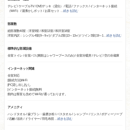
テレビ / ケーブルTV / DVDデッキ（貸出） / 電話 / ファックス / インターネット接続
（Wi-Fi） / 湯沸かしポット / お茶セット
…
続きを読む
部屋数
総部屋数40室：洋室9室 / 和室13室 / 和洋室18室
洋室内訳：シングル4室(9～9㎡) / ダブル2室(13～13㎡) / ツイン3室(19～1
…
続きを読む
標準的な部屋設備
全室トイレ / 全室バス(東館はシャワーブースのみ) / 全室冷暖房 / テレビ / 空の冷蔵庫
インターネット関連
全室対応
[接続方法]Wi-Fi
[PC貸し出し]なし
[インターネット接続]無料
館内は客室も含めてWi-Fiが通っております。
アメニティ
ハンドタオル / 歯ブラシ・歯磨き粉 / バスタオル / シャンプー / リンス / ボディーソープ
/ 石鹸 / 浴衣 / ドライヤー / 羽毛布団
…
続きを読む