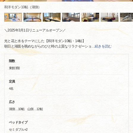
和洋モダン10帖（湖側）
＼2025年3月1日リニューアルオープン／
光と花と水をテーマにした【和洋モダン10帖・14帖】
朝日と湖面を眺めながらのひと時の上質なリラクゼーショ
…
続きを読む
階数
東館3階
定員
4名
広さ
湖側…10帖 山側…12帖
ベッドタイプ
セミダブル×2