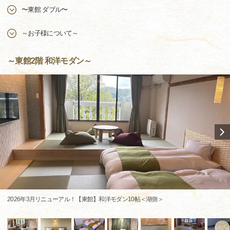
〜東館 ダブル〜
～お子様について～
～東館2階 和洋モダン～
2026年3月リニューアル！【東館】和洋モダン10帖＜湖側＞