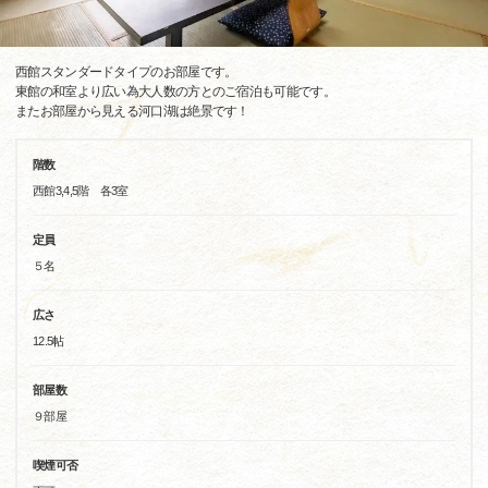
西館スタンダードタイプのお部屋です。
東館の和室より広い為大人数の方とのご宿泊も可能です。
またお部屋から見える河口湖は絶景です！
階数
西館3,4,5階 各3室
定員
５名
広さ
12.5帖
部屋数
９部屋
喫煙可否