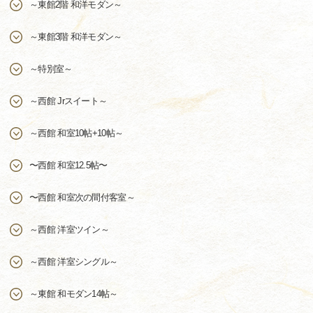
～東館2階 和洋モダン～
～東館3階 和洋モダン～
～特別室～
～西館 Jrスイート～
～西館 和室10帖+10帖～
〜西館 和室12.5帖〜
〜西館 和室次の間付客室～
～西館 洋室ツイン～
～西館 洋室シングル～
～東館 和モダン14帖～