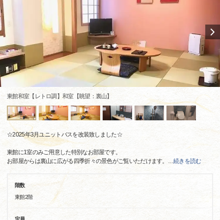
東館和室【レトロ調】和室【眺望：裏山】
☆2025年3月ユニットバスを改装致しました☆
東館に1室のみご用意した特別なお部屋です。
お部屋からは裏山に広がる四季折々の景色がご覧いただけます。
…
続きを読む
階数
東館2階
定員