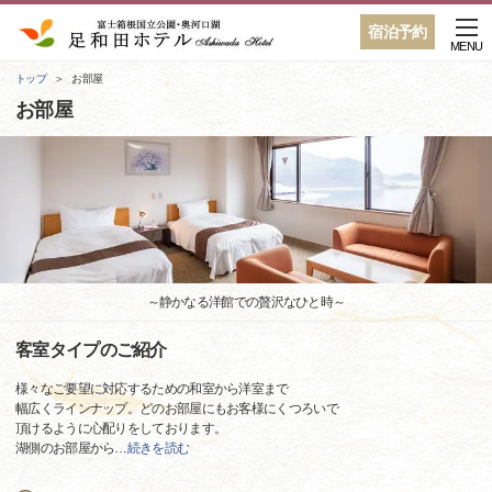
宿泊予約
MENU
トップ
お部屋
お部屋
～静かなる洋館での贅沢なひと時～
客室タイプのご紹介
様々なご要望に対応するための和室から洋室まで
幅広くラインナップ。どのお部屋にもお客様にくつろいで
頂けるように心配りをしております。
湖側のお部屋から
…
続きを読む