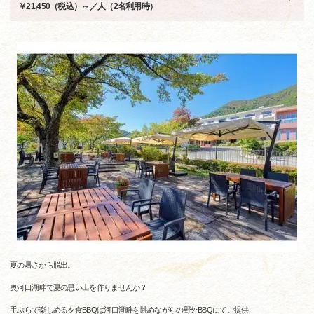
￥21,450（税込）～／人（2名利用時）
夏の暑さから脱出。
奥河口湖畔で夏の思い出を作りませんか？
手ぶらで楽しめる夕食BBQは河口湖畔を眺めながらの野外BBQにてご提供