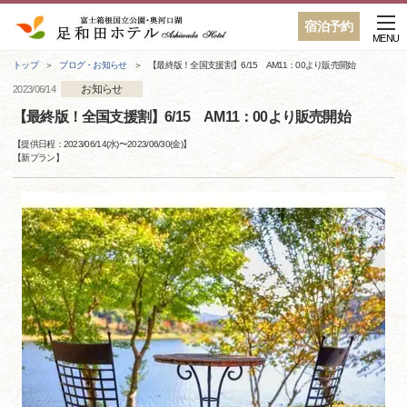
宿泊予約
MENU
トップ
ブログ・お知らせ
【最終版！全国支援割】6/15 AM11：00より販売開始
お知らせ
2023/06/14
【最終版！全国支援割】6/15 AM11：00より販売開始
【提供日程：
2023/06/14(水)
〜
2023/06/30(金)
】
【
新プラン
】