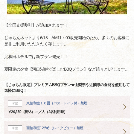
【全国支援割引】が追加されます！
じゃらんネットより6/15 AM11：00販売開始のため、多くのお客様に
是非ご利用いただきたく存じます。
足和田ホテルでは新プラン発売！！
夏限定の夕食【河口湖畔で楽しむBBQプラン】など続々とUPします。
【じゃらん限定】プレミアムBBQプラン★山梨県や近隣県の食材を使用して
気軽にBBQ！
東館和室１０畳（バス・トイレ付）禁煙
和室
￥20,350（税込）～／人（2名利用時）
西館和室12,5帖（レイクビュー）禁煙
和室