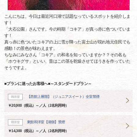
こんにちは、今日は最近河口湖で話題なっているスポットを紹介しま
す！
「大石公園」さんです。今の時期「コキア」が真っ赤に色ついていま
す！
真っ赤に色ついたコキアの上に雪が降った富士山が現れ地元住民でも
感動！の景色が味わえます。
ちなみにみなさん「コキア」の和名を知っていますか？？その名も
「ホウキグサ」といい、昔はこの茎を乾燥させてほうきを作っていた
そうですよ。
■プランに迷ったお客様へ■～スタンダードプラン～
【西館上層階】（ジュニアスイート）全室禁煙
和洋室
￥20,900（税込）～／人（2名利用時）
東館和洋室【湖側】禁煙
和洋室
￥14,300（税込）～／人（2名利用時）