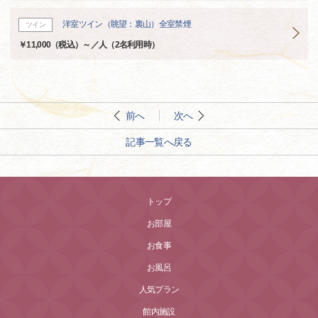
洋室ツイン（眺望：裏山）全室禁煙
ツイン
￥11,000（税込）～／人（2名利用時）
前へ
次へ
記事一覧へ戻る
トップ
お部屋
お食事
お風呂
人気プラン
館内施設