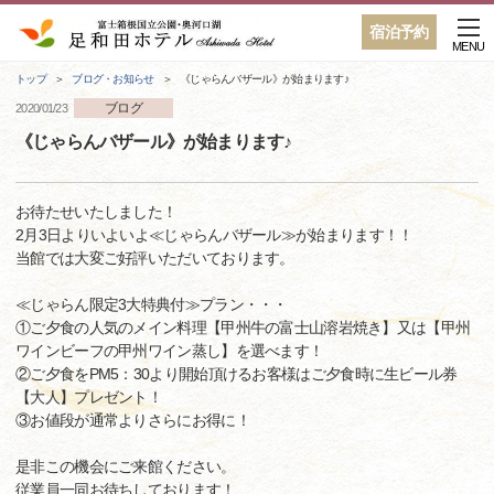
宿泊予約
MENU
トップ
ブログ・お知らせ
《じゃらんバザール》が始まります♪
ブログ
2020/01/23
《じゃらんバザール》が始まります♪
お待たせいたしました！
2月3日よりいよいよ≪じゃらんバザール≫が始まります！！
当館では大変ご好評いただいております。
≪じゃらん限定3大特典付≫プラン・・・
①ご夕食の人気のメイン料理【甲州牛の富士山溶岩焼き】又は【甲州
ワインビーフの甲州ワイン蒸し】を選べます！
②ご夕食をPM5：30より開始頂けるお客様はご夕食時に生ビール券
【大人】プレゼント！
③お値段が通常よりさらにお得に！
是非この機会にご来館ください。
従業員一同お待ちしております！