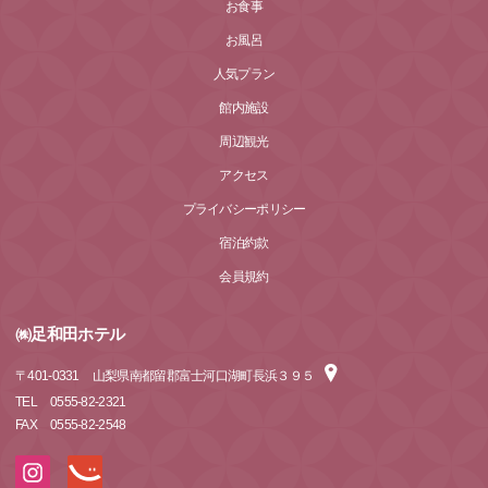
お食事
お風呂
人気プラン
館内施設
周辺観光
アクセス
プライバシーポリシー
宿泊約款
会員規約
㈱足和田ホテル
〒
401-0331
山梨県南都留郡富士河口湖町長浜３９５
TEL
0555-82-2321
FAX
0555-82-2548