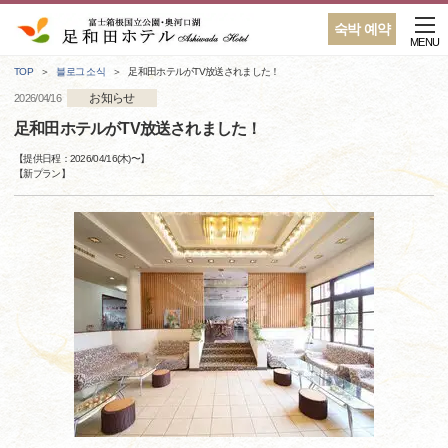
숙박 예약
MENU
TOP
블로그 소식
足和田ホテルがTV放送されました！
お知らせ
2026/04/16
足和田ホテルがTV放送されました！
【提供日程：
2026/04/16(木)
〜】
【
新プラン
】