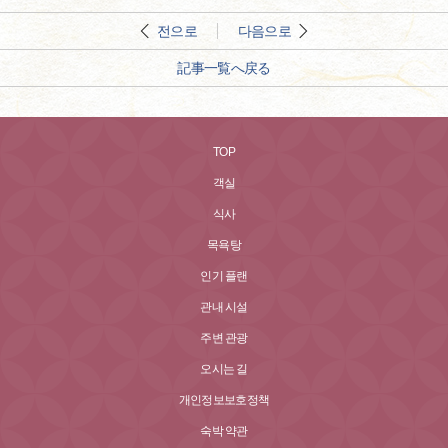
전으로
다음으로
記事一覧へ戻る
TOP
객실
식사
목욕탕
인기 플랜
관내 시설
주변 관광
오시는 길
개인정보보호정책
숙박 약관