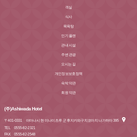
객실
식사
목욕탕
인기 플랜
관내 시설
주변 관광
오시는 길
개인정보보호정책
숙박 약관
회원 약관
(주)Ashiwada Hotel
〒
401-0331
야마나시 현 미나미츠루 군 후지카와구치코마치 나가하마 395
TEL
0555-82-2321
FAX
0555-82-2548