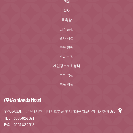
객실
식사
목욕탕
인기 플랜
관내 시설
주변 관광
오시는 길
개인정보보호정책
숙박 약관
회원 약관
(주)Ashiwada Hotel
〒
401-0331
야마나시 현 미나미츠루 군 후지카와구치코마치 나가하마 395
TEL
0555-82-2321
FAX
0555-82-2548