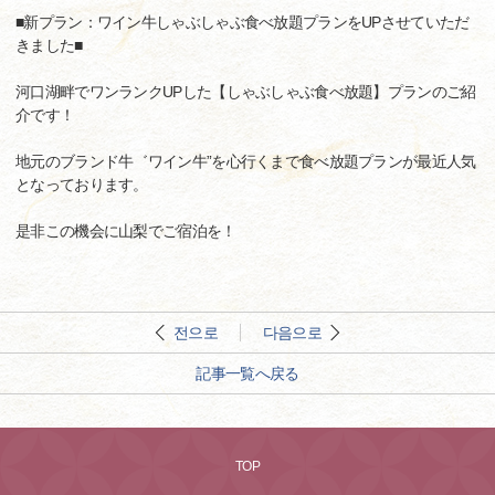
■新プラン：ワイン牛しゃぶしゃぶ食べ放題プランをUPさせていただ
きました■
河口湖畔でワンランクUPした【しゃぶしゃぶ食べ放題】プランのご紹
介です！
地元のブランド牛゛ワイン牛”を心行くまで食べ放題プランが最近人気
となっております。
是非この機会に山梨でご宿泊を！
전으로
다음으로
記事一覧へ戻る
TOP