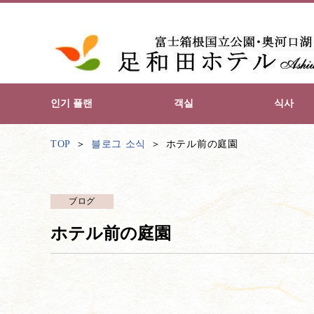
인기 플랜
객실
식사
TOP
블로그 소식
ホテル前の庭園
ブログ
ホテル前の庭園