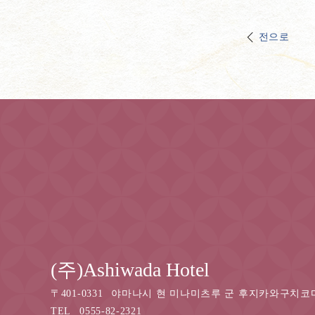
전으로
(주)Ashiwada Hotel
〒
401-0331
야마나시 현 미나미츠루 군 후지카와구치코마
TEL
0555-82-2321