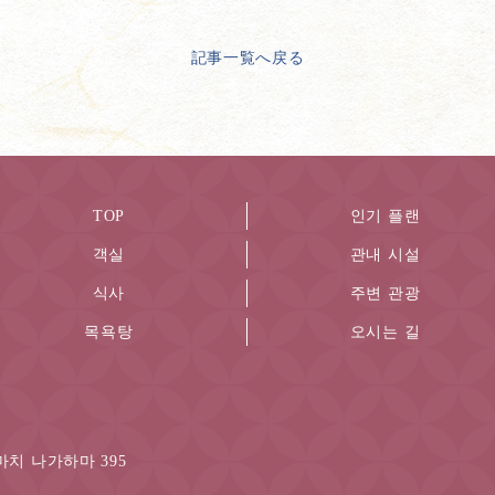
記事一覧へ戻る
TOP
인기 플랜
객실
관내 시설
식사
주변 관광
목욕탕
오시는 길
치 나가하마 395