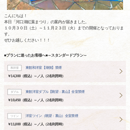
こんにちは！
本日「河口湖紅葉まつり」の案内が届きました。
１０月３０日（土）～１１月２３日（火）までの開催となっておりま
す。
ぜひお越しください！！！
■プランに迷ったお客様へ■～スタンダードプラン～
東館和洋室【湖側】禁煙
和洋室
￥14,300（税込）～／人（2名利用時）
東館洋室ダブル【眺望：裏山】全室禁煙
ダブル
￥10,450（税込）～／人（2名利用時）
洋室ツイン（眺望：裏山）全室禁煙
ツイン
￥11,000（税込）～／人（2名利用時）