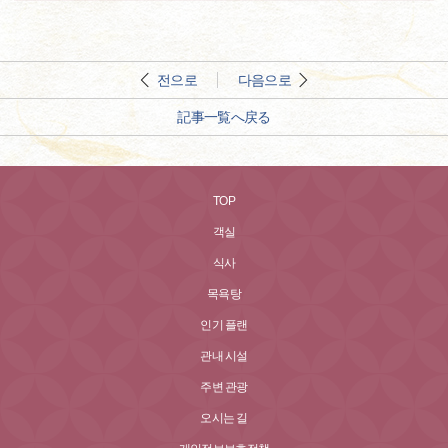
전으로
다음으로
記事一覧へ戻る
TOP
객실
식사
목욕탕
인기 플랜
관내 시설
주변 관광
오시는 길