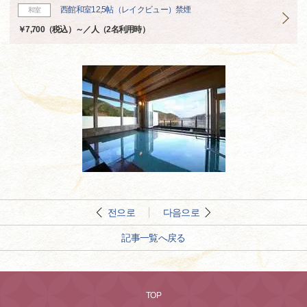
西館和室12,5帖（レイクビュー）禁煙
和室
￥7,700（税込）～／人（2名利用時）
전으로
다음으로
記事一覧へ戻る
TOP