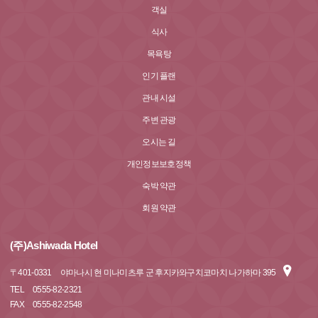
객실
식사
목욕탕
인기 플랜
관내 시설
주변 관광
오시는 길
개인정보보호정책
숙박 약관
회원 약관
(주)Ashiwada Hotel
〒
401-0331
야마나시 현 미나미츠루 군 후지카와구치코마치 나가하마 395
TEL
0555-82-2321
FAX
0555-82-2548