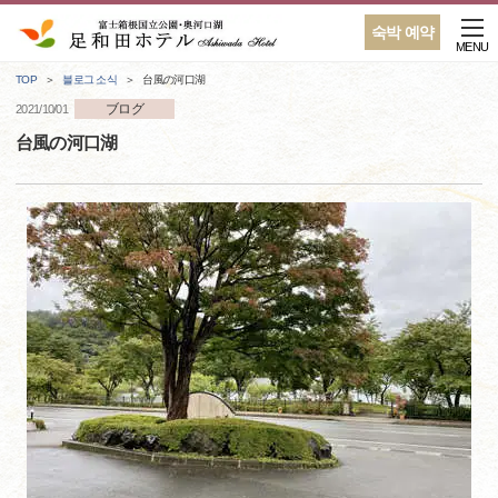
숙박 예약
MENU
TOP
블로그 소식
台風の河口湖
ブログ
2021/10/01
台風の河口湖