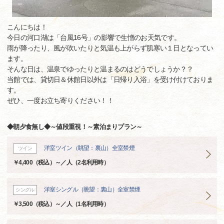
こんにちは！
今日の河口湖は「台風16号」の影響で生憎のお天気です。
雨が降ったり、風が吹いたりと気温も上がらず肌寒い１日となってい
ます。
そんな日は、温泉でゆったりと温まるのはどうでしょうか？？
当館では、貸切日＆休館日以外は「日帰り入浴」を受け付けておりま
す。
ぜひ、一度お立ち寄りください！！
◆朝夕食無し◆～値段重視！～素泊まりプラン～
洋室ツイン（眺望：裏山）全室禁煙
ツイン
￥4,400（税込）～／人（2名利用時）
洋室シングル（眺望：裏山）全室禁煙
シングル
￥3,500（税込）～／人（1名利用時）