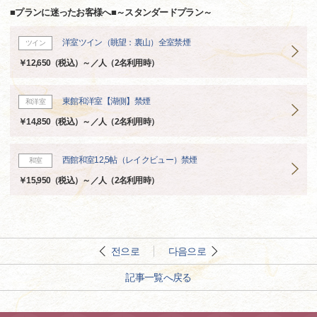
■プランに迷ったお客様へ■～スタンダードプラン～
洋室ツイン（眺望：裏山）全室禁煙
ツイン
￥12,650（税込）～／人（2名利用時）
東館和洋室【湖側】禁煙
和洋室
￥14,850（税込）～／人（2名利用時）
西館和室12,5帖（レイクビュー）禁煙
和室
￥15,950（税込）～／人（2名利用時）
전으로
다음으로
記事一覧へ戻る