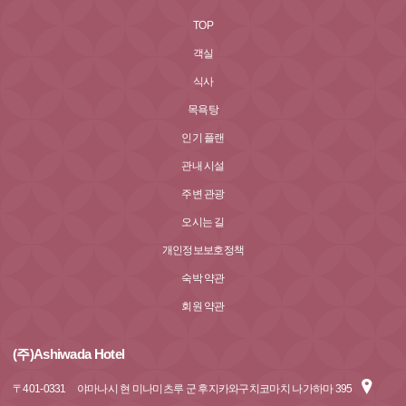
TOP
객실
식사
목욕탕
인기 플랜
관내 시설
주변 관광
오시는 길
개인정보보호정책
숙박 약관
회원 약관
(주)Ashiwada Hotel
〒
401-0331
야마나시 현 미나미츠루 군 후지카와구치코마치 나가하마 395