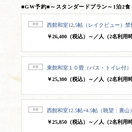
■GW予約■～スタンダードプラン～1泊2食
西館和室12,5帖（レイクビュー）禁
和室
￥26,400（税込）～／人（2名利用
東館和室１０畳（バス・トイレ付）
和室
￥25,300（税込）～／人（2名利用
西館和室12.5帖+4.5帖（眺望：裏
和室
￥25,850（税込）～／人（2名利用