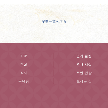
記事一覧へ戻る
TOP
인기 플랜
객실
관내 시설
식사
주변 관광
목욕탕
오시는 길