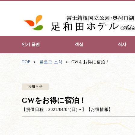
인기 플랜
객실
식사
TOP
블로그 소식
GWをお得に宿泊！
お知らせ
GWをお得に宿泊！
【提供日程：
2021/04/04(日)
〜】
【
お得情報
】