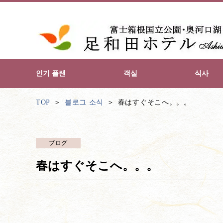
인기 플랜
객실
식사
TOP
블로그 소식
春はすぐそこへ。。。
ブログ
春はすぐそこへ。。。