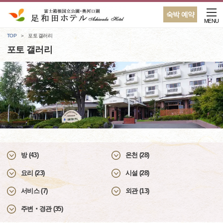
숙박 예약
MENU
TOP
포토 갤러리
포토 갤러리
방 (43)
온천 (28)
요리 (23)
시설 (28)
서비스 (7)
외관 (13)
주변‧경관 (35)