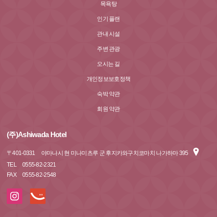
목욕탕
인기 플랜
관내 시설
주변 관광
오시는 길
개인정보보호정책
숙박 약관
회원 약관
(주)Ashiwada Hotel
〒
401-0331
야마나시 현 미나미츠루 군 후지카와구치코마치 나가하마 395
TEL
0555-82-2321
FAX
0555-82-2548