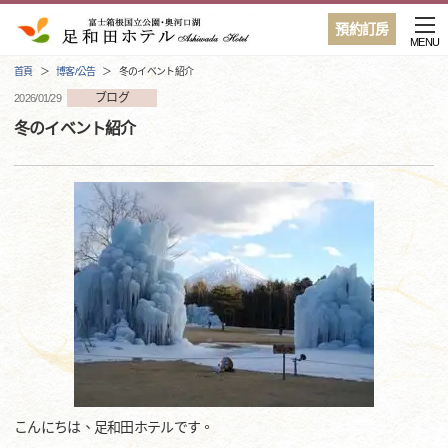
預約訂房
MENU
首頁
博客/公告
冬のイベント紹介
ブログ
2026/01/29
冬のイベント紹介
こんにちは、足和田ホテルです。