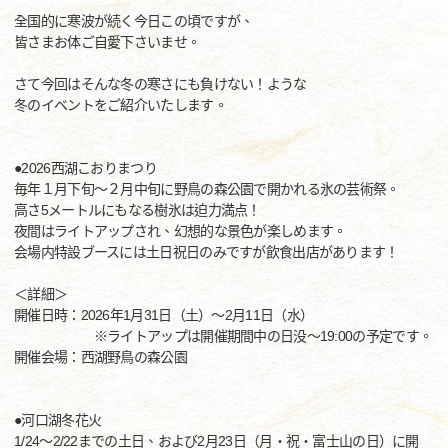
全国的に寒波が続く今日この頃ですが、
皆さまお体ご自愛下さいませ。
さて今回はそんな冬の寒さにも負けない！ような
冬のイベントをご紹介いたします。
●2026西湖こおりまつり
毎年１月下旬～２月中旬に野鳥の森公園で開かれる氷の芸術祭。
高さ5メートルにもなる樹氷は迫力満点！
夜間はライトアップされ、幻想的な景色が楽しめます。
会場内特設ブースには土日祝日のみですが飲食出店があります！
＜詳細＞
開催日時：2026年1月31日（土）～2月11日（水）
※ライトアップは開催期間中の日没～19:00の予定です。
開催会場：西湖野鳥の森公園
●河口湖冬花火
1/24～2/22までの土日、および2月23日（月・祝・富士山の日）に開