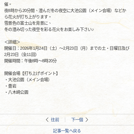
催。
夜8時から20分間、澄んだ冬の夜空に大池公園（メイン会場）などか
ら花火が打ち上がります。
雪景色の富士山を背景に、
冬の澄み切った夜空を彩る花火をお楽しみ下さい♪
＜詳細＞
開催日：2026年1月24日（土）～2月23日（月）までの土・日曜日及び
2月23日（全11回）
開催時間：午後8時～8時20分
開催会場【打ち上げポイント】
・大池公園（メイン会場）
・畳岩
・八木崎公園
往前
下一個
記事一覧へ戻る