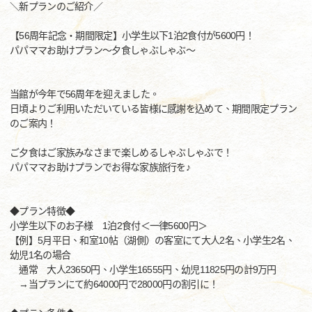
＼新プランのご紹介／
【56周年記念・期間限定】小学生以下1泊2食付が5600円！
パパママお助けプラン～夕食しゃぶしゃぶ～
当館が今年で56周年を迎えました。
日頃よりご利用いただいている皆様に感謝を込めて、期間限定プラン
のご案内！
ご夕食はご家族みなさまで楽しめるしゃぶしゃぶで！
パパママお助けプランでお得な家族旅行を♪
◆プラン特徴◆
小学生以下のお子様 1泊2食付＜一律5600円＞
【例】5月平日、和室10帖（湖側）の客室にて大人2名、小学生2名、
幼児1名の場合
通常 大人23650円、小学生16555円、幼児11825円の計9万円
→当プランにて約64000円で28000円の割引に！