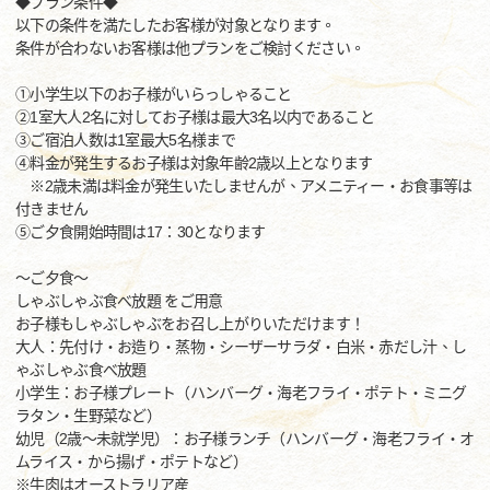
◆プラン条件◆
以下の条件を満たしたお客様が対象となります。
条件が合わないお客様は他プランをご検討ください。
①小学生以下のお子様がいらっしゃること
②1室大人2名に対してお子様は最大3名以内であること
③ご宿泊人数は1室最大5名様まで
④料金が発生するお子様は対象年齢2歳以上となります
※2歳未満は料金が発生いたしませんが、アメニティー・お食事等は
付きません
⑤ご夕食開始時間は17：30となります
～ご夕食～
しゃぶしゃぶ食べ放題 をご用意
お子様もしゃぶしゃぶをお召し上がりいただけます！
大人：先付け・お造り・蒸物・シーザーサラダ・白米・赤だし汁、し
ゃぶしゃぶ食べ放題
小学生：お子様プレート（ハンバーグ・海老フライ・ポテト・ミニグ
ラタン・生野菜など）
幼児（2歳～未就学児）：お子様ランチ（ハンバーグ・海老フライ・オ
ムライス・から揚げ・ポテトなど）
※牛肉はオーストラリア産