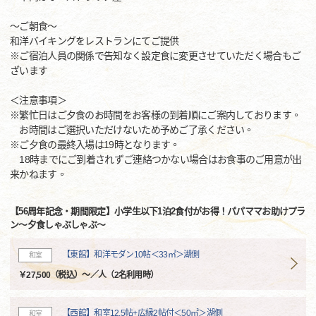
～ご朝食～
和洋バイキングをレストランにてご提供
※ご宿泊人員の関係で告知なく設定食に変更させていただく場合もご
ざいます
＜注意事項＞
※繁忙日はご夕食のお時間をお客様の到着順にご案内しております。
お時間はご選択いただけないため予めご了承ください。
※ご夕食の最終入場は19時となります。
18時までにご到着されずご連絡つかない場合はお食事のご用意が出
来かねます。
【56周年記念・期間限定】小学生以下1泊2食付がお得！パパママお助けプラ
ン～夕食しゃぶしゃぶ～
【東館】和洋モダン10帖＜33㎡＞湖側
和室
￥27,500（税込）～／人（2名利用時）
【西館】和室12.5帖+広縁2帖付＜50㎡＞湖側
和室