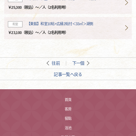
￥25,300（税込）～／人（2名利用時）
【東館】和室10帖+広縁2帖付＜33㎡＞湖側
和室
￥23,100（税込）～／人（2名利用時）
往前
下一個
記事一覧へ戻る
首頁
客房
餐點
浴池