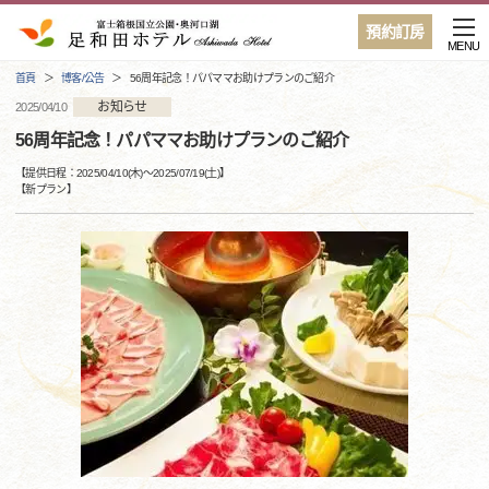
預約訂房
MENU
首頁
博客/公告
56周年記念！パパママお助けプランのご紹介
お知らせ
2025/04/10
56周年記念！パパママお助けプランのご紹介
【提供日程：
2025/04/10(木)
〜
2025/07/19(土)
】
【
新プラン
】