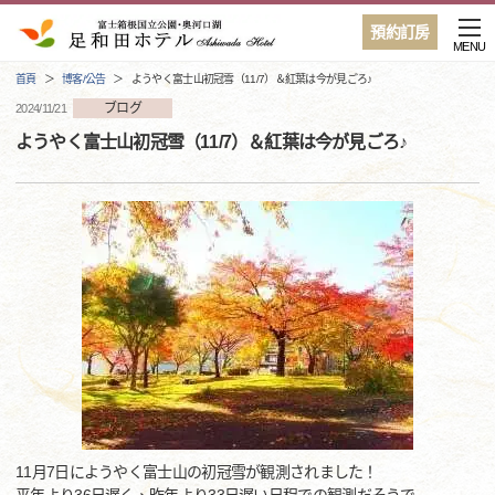
預約訂房
MENU
首頁
博客/公告
ようやく富士山初冠雪（11/7）＆紅葉は今が見ごろ♪
ブログ
2024/11/21
ようやく富士山初冠雪（11/7）＆紅葉は今が見ごろ♪
11月7日にようやく富士山の初冠雪が観測されました！