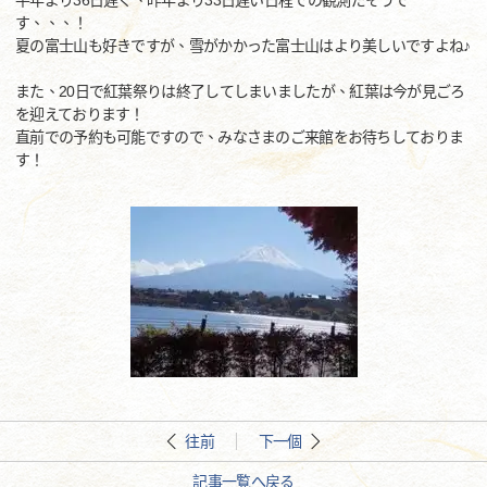
平年より36日遅く、昨年より33日遅い日程での観測だそうで
す、、、！
夏の富士山も好きですが、雪がかかった富士山はより美しいですよね♪
また、20日で紅葉祭りは終了してしまいましたが、紅葉は今が見ごろ
を迎えております！
直前での予約も可能ですので、みなさまのご来館をお待ちしておりま
す！
往前
下一個
記事一覧へ戻る