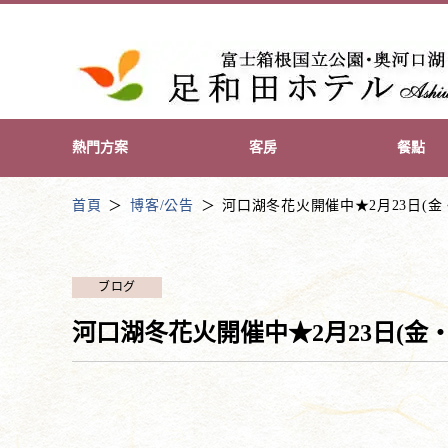
熱門方案
客房
餐點
首頁
博客/公告
河口湖冬花火開催中★2月23日(金
ブログ
河口湖冬花火開催中★2月23日(金