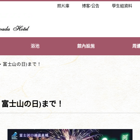
照片庫
博客/公告
學生組資料
浴池
館內設施
周
・富士山の日)まで！
・富士山の日)まで！