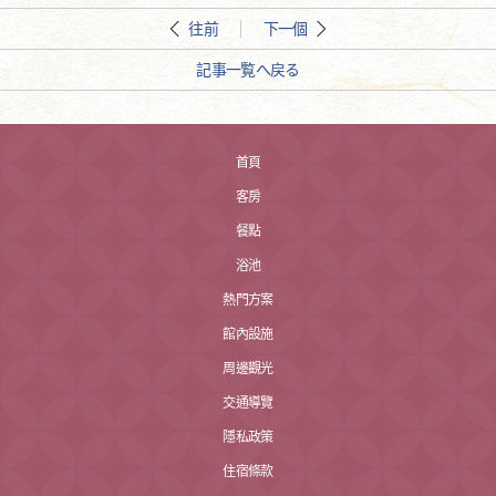
往前
下一個
記事一覧へ戻る
首頁
客房
餐點
浴池
熱門方案
館內設施
周邊觀光
交通導覽
隱私政策
住宿條款