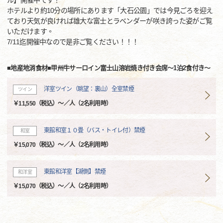
ル】開催中です！
ホテルより約10分の場所にあります「大石公園」では今見ごろを迎え
ており天気が良ければ雄大な富士とラベンダーが咲き誇った姿がご覧
いただけます。
7/11迄開催中なので是非ご覧ください！！！
■地産地消食材■甲州牛サーロイン富士山溶岩焼き付き会席～1泊2食付き～
洋室ツイン（眺望：裏山）全室禁煙
ツイン
￥11,550（税込）～／人（2名利用時）
東館和室１０畳（バス・トイレ付）禁煙
和室
￥15,070（税込）～／人（2名利用時）
東館和洋室【湖側】禁煙
和洋室
￥15,070（税込）～／人（2名利用時）