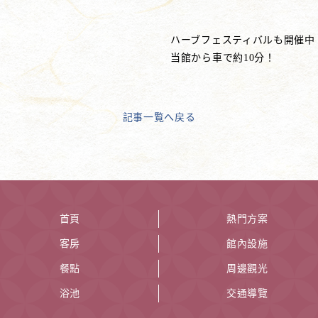
ハーブフェスティバルも開催中
当館から車で約10分！
記事一覧へ戻る
首頁
熱門方案
客房
館內設施
餐點
周邊觀光
浴池
交通導覽