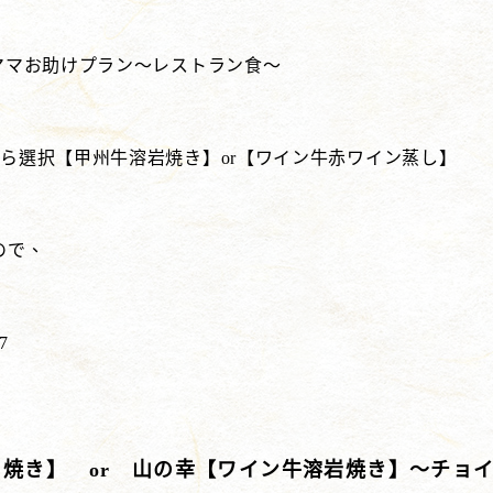
ママお助けプラン～レストラン食～
ら選択【甲州牛溶岩焼き】or【ワイン牛赤ワイン蒸し】
ので、
7
り焼き】 or 山の幸【ワイン牛溶岩焼き】～チョ