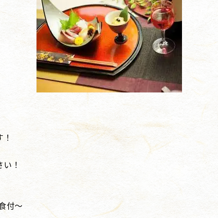
す！
さい！
2食付～