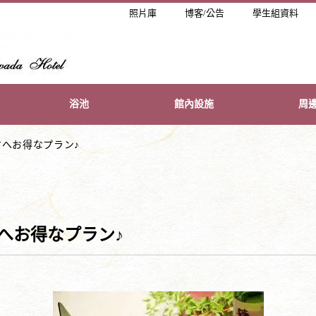
照片庫
博客/公告
學生組資料
浴池
館內設施
周
方へお得なプラン♪
へお得なプラン♪