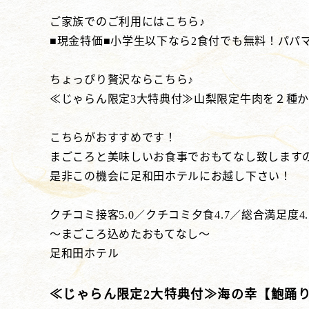
ご家族でのご利用にはこちら♪
■現金特価■小学生以下なら2食付でも無料！パパ
ちょっぴり贅沢ならこちら♪
≪じゃらん限定3大特典付≫山梨限定牛肉を２種か
こちらがおすすめです！
まごころと美味しいお食事でおもてなし致します
是非この機会に足和田ホテルにお越し下さい！
クチコミ接客5.0／クチコミ夕食4.7／総合満足度4.
～まごころ込めたおもてなし～
足和田ホテル
≪じゃらん限定2大特典付≫海の幸【鮑踊